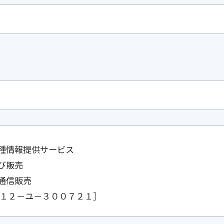
種情報提供サービス
び販売
通信販売
 １２－ユ－３００７２１］