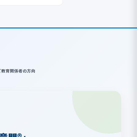
ど教育関係者の方向
竜問®」