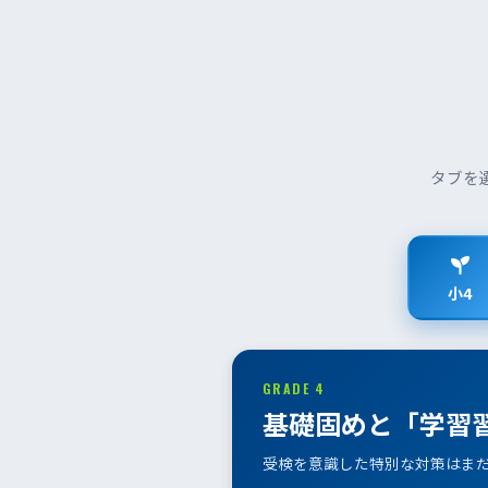
タブを
小4
GRADE 4
基礎固めと「学習
受検を意識した特別な対策はま