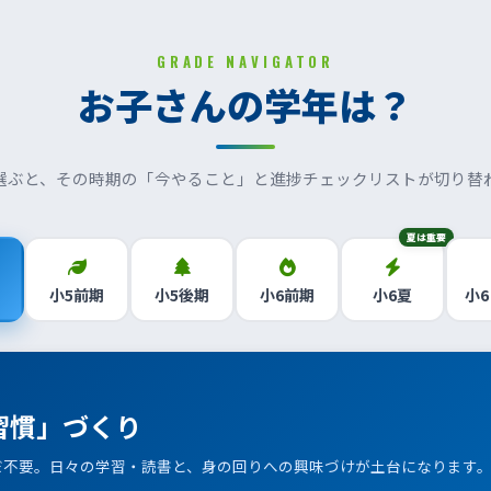
GRADE NAVIGATOR
お子さんの学年は？
選ぶと、その時期の「今やること」と進捗チェックリストが切り替
夏は重要
小5前期
小5後期
小6前期
小6夏
小6
習慣」づくり
だ不要。日々の学習・読書と、身の回りへの興味づけが土台になります