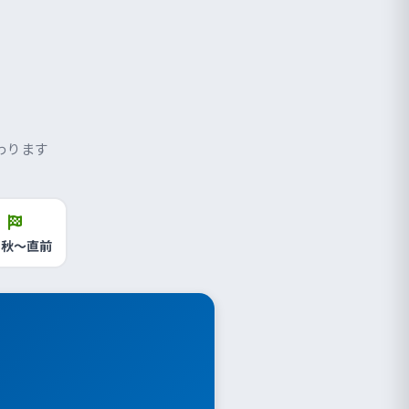
わります
 秋〜直前
。