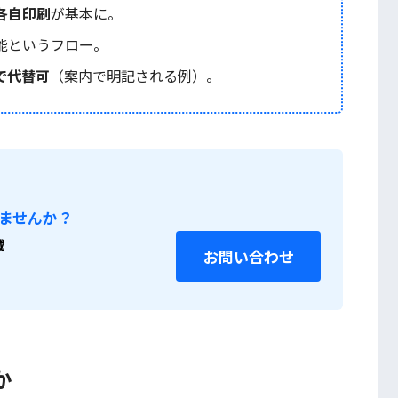
各自印刷
が基本に。
能というフロー。
で代替可
（案内で明記される例）。
ませんか？
減
お問い合わせ
か