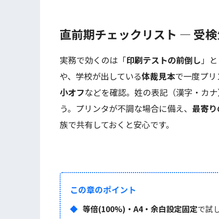
直前期チェックリスト — 受
実務で効くのは「
印刷テストの前倒し
」と
や、学校が出している
体裁見本
で一度プリ
小オフ
などを確認。姓の表記（漢字・カナ
う。プリンタが不調な場合に備え、
最寄り
族で共有しておくと安心です。
この章のポイント
等倍(100%)・A4・余白設定固定
で試