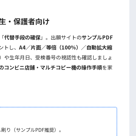
検生・保護者向け
「
代替手段の確保
」。出願サイトの
サンプルPDF
ントし、
A4／片面／等倍（100%）／自動拡大縮
）や生年月日、受検番号の視認性も確認しましょ
のコンビニ店舗・マルチコピー機の操作手順
を家
し刷り（サンプルPDF推奨）。