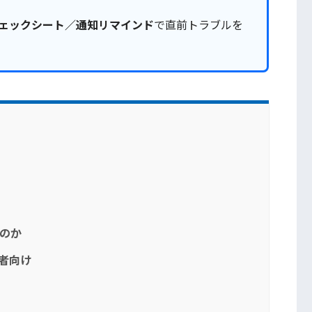
ェックシート／通知リマインド
で直前トラブルを
るのか
護者向け