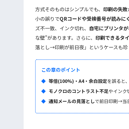
方式そのものはシンプルでも、
印刷の失敗
小の誤りで
QRコードや受検番号が読みに
ズ不一致、インク切れ、
自宅にプリンタがな
な壁”があります。さらに、
印刷できるタ
落とし→印刷が前日夜」というケースも珍
この章のポイント
等倍(100%)・A4・余白設定
を誤ると、
モノクロのコントラスト不足
やインク
通知メールの見落とし
で前日印刷→当