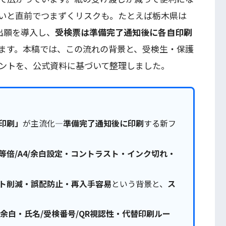
いと直前でつまずくリスクも。たとえば栃木県は
出願を導入し、
受検票は準備完了通知後に各自印刷
ます。本稿では、この流れの背景と、受検生・保護
ントを、公式資料に基づいて整理しました。
印刷」
が主流化—
準備完了通知後に印刷
する新フ
等倍/A4/余白設定・コントラスト・インク切れ・
ト削減・誤配防止・再入手容易
という背景と、
ス
余白・氏名/受検番号/QR視認性・代替印刷ルー