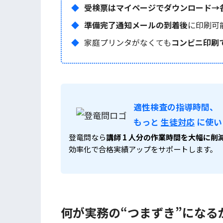
受検票はマイページでダウンロード→
準備完了通知メールの到着後
に印刷可
家庭プリンタがなくても
コンビニ印刷
適性検査の指導時間、
もっと
生徒対応
に使い
登竜問なら
講師 1 人分の作業時間を大幅に削
効率化で合格実績アップをサポートします。
何が実務の“つまずき”になる