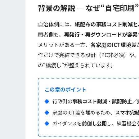
背景の解説 — なぜ“自宅印刷
自治体側には、
紙配布の事務コスト削減と
願者側も、
再発行・再ダウンロードが容易
メリットがある一方、
各家庭のICT環境差
作だけで完結できる設計（PC非必須）や
の“橋渡し”が整えられています。
この章のポイント
行政側の
事務コスト削減・誤配防止
／
家庭のICT差を埋めるため、
スマホ完
ガイダンスを
前倒し公開
し、練習機会