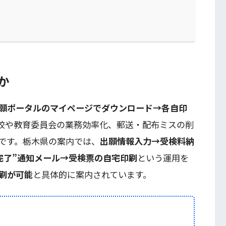
か
願ポータルのマイページでダウンロード→各自印
校や教育委員会の業務効率化、郵送・配布ミスの削
です。栃木県の案内では、
出願情報入力→受検料納
完了”通知メール→受検票の自宅印刷
という運用を
刷が可能
と具体的に案内されています。