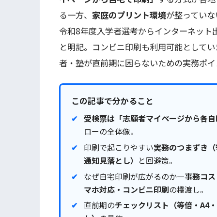
る一方、
家庭のプリント環境
が整っていな
令和8年度入学者選考からインターネット
と明記。コンビニ印刷も利用可能としてい
者・塾が直前期に困らないための実務ポイ
この記事で分かること
受検票は「志願者マイページから各自
ローの全体像。
印刷で起こりやすい
実務のつまずき（
通知見落とし）
と回避策。
なぜ自宅印刷が広がるのか—
事務コス
マホ対応・コンビニ印刷
の橋渡し。
直前期の
チェックリスト（等倍・A4・