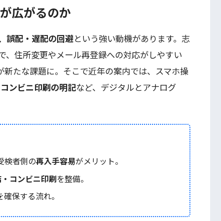
”が広がるのか
、誤配・遅配の回避
という強い動機があります。志
で、住所変更やメール再登録への対応がしやすい
が新たな課題に。そこで近年の案内では、スマホ操
、
コンビニ印刷の明記
など、デジタルとアナログ
受検者側の
再入手容易
がメリット。
結・コンビニ印刷
を整備。
を確保する流れ。