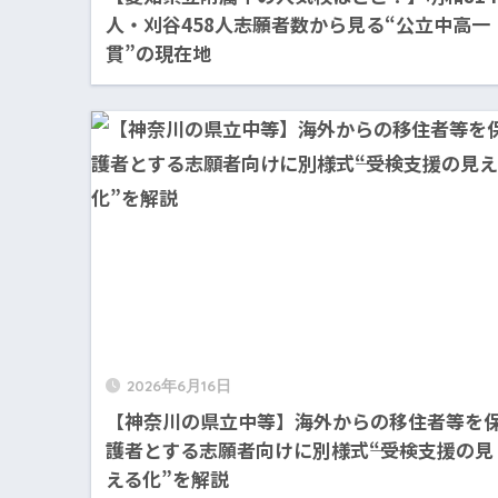
人・刈谷458人――志願者数から見る“公立中高一
貫”の現在地
2026年6月16日
【神奈川の県立中等】海外からの移住者等を
護者とする志願者向けに別様式――“受検支援の見
える化”を解説