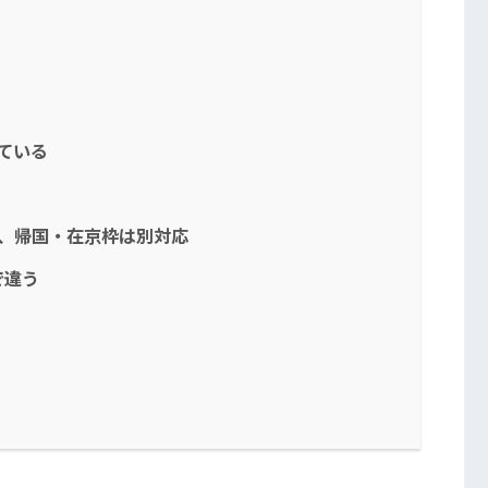
ている
願、帰国・在京枠は別対応
で違う