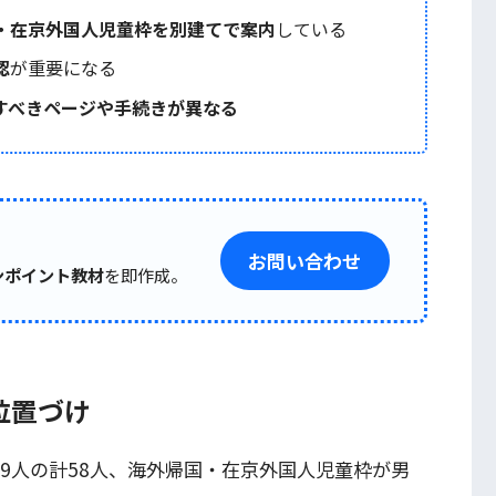
・在京外国人児童枠を別建てで案内
している
認
が重要になる
すべきページや手続きが異なる
お問い合わせ
ンポイント教材
を即作成。
位置づけ
9人の計58人、海外帰国・在京外国人児童枠が男