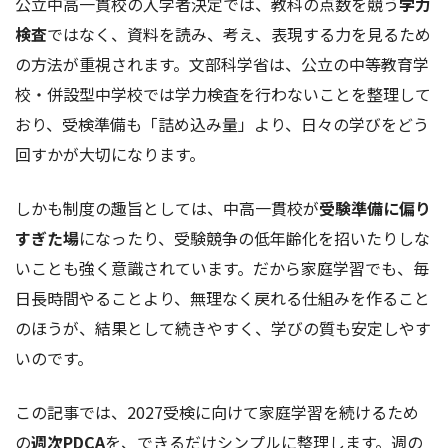
公立中高一貫校の入学者決定では、教科の点数を競う
学力
検査
ではなく、資料を読み、考え、表現する力を見るため
の方法が重視されます。文部科学省は、公立の中等教育学
校・併設型中学校では学力検査を行わないことを整理して
おり、受検準備も「詰め込み量」より、日々の学びをどう
回すかが大切になります。
しかも制度の趣旨としては、中高一貫校が
受験準備に偏り
すぎた場
になったり、受験競争の低年齢化を招いたりしな
いことも強く意識されています。だから家庭学習でも、毎
日長時間やることより、無理なく戻れる仕組みを作ること
のほうが、結果として続きやすく、学びの質も安定しやす
いのです。
この記事では、2027受検に向けて家庭学習を続けるため
の
週次PDCA
を、できるだけシンプルに整理します。週の