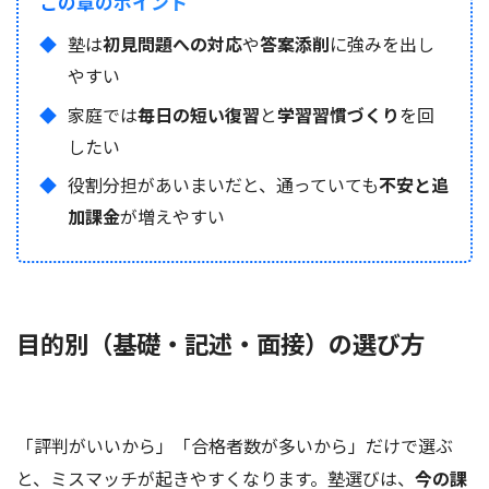
この章のポイント
塾は
初見問題への対応
や
答案添削
に強みを出し
やすい
家庭では
毎日の短い復習
と
学習習慣づくり
を回
したい
役割分担があいまいだと、通っていても
不安と追
加課金
が増えやすい
目的別（基礎・記述・面接）の選び方
「評判がいいから」「合格者数が多いから」だけで選ぶ
と、ミスマッチが起きやすくなります。塾選びは、
今の課