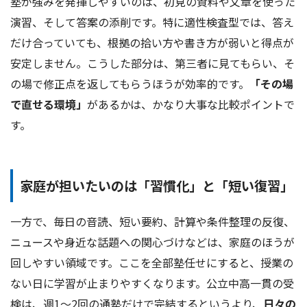
塾が強みを発揮しやすいのは、初見の資料や文章を使った
演習、そして答案の添削です。特に適性検査型では、答え
だけ合っていても、根拠の拾い方や書き方が弱いと得点が
安定しません。こうした部分は、第三者に見てもらい、そ
の場で修正点を返してもらうほうが効率的です。
「その場
で直せる環境」
があるかは、かなり大事な比較ポイントで
す。
家庭が担いたいのは「習慣化」と「短い復習」
一方で、毎日の音読、短い要約、計算や条件整理の反復、
ニュースや身近な話題への関心づけなどは、家庭のほうが
回しやすい領域です。ここを全部塾任せにすると、授業の
ない日に学習が止まりやすくなります。公立中高一貫の受
検は、週1〜2回の通塾だけで完結するというより、
日々の