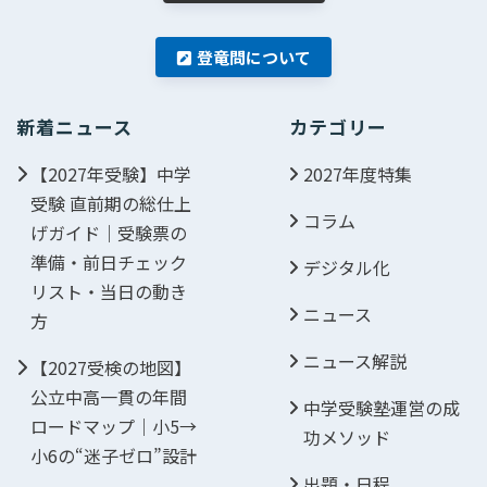
登竜問について
新着ニュース
カテゴリー
【2027年受験】中学
2027年度特集
受験 直前期の総仕上
コラム
げガイド｜受験票の
準備・前日チェック
デジタル化
リスト・当日の動き
ニュース
方
ニュース解説
【2027受検の地図】
公立中高一貫の年間
中学受験塾運営の成
ロードマップ｜小5→
功メソッド
小6の“迷子ゼロ”設計
出題・日程