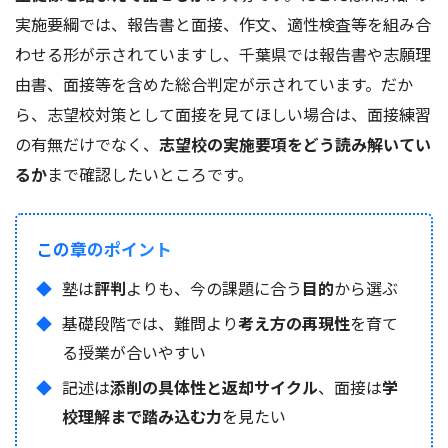
実施要綱では、報告書と面接、作文、適性検査等を組み合
わせる形が示されていますし、千葉県では報告書や志願理
由書、面接等を含めた総合判定が示されています。だか
ら、志望校対策として面接を見てほしい場合は、面接練習
の有無だけでなく、
志望校の実施要項をどう読み解いてい
るか
まで確認したいところです。
この章のポイント
塾は
評判
よりも、今の課題に合う
目的
から選ぶ
基礎段階では、難問より
考え方の再現性
を育て
る授業が合いやすい
記述は
添削の具体性と返却サイクル
、面接は
学
校理解まで踏み込む力
を見たい