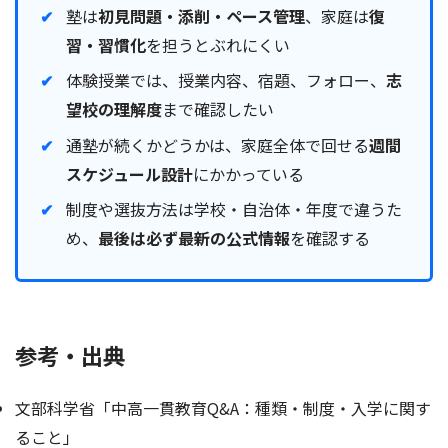
塾は
初見問題・添削・ペース管理
、家庭は
復
習・習慣化
を担うとぶれにくい
体験授業では、授業内容、宿題、フォロー、
志
望校の理解度
まで確認したい
通塾が続くかどうかは、家庭全体で回せる
週間
スケジュール設計
にかかっている
制度や選抜方法は学校・自治体・年度で違うた
め、
最後は必ず最新の公式情報
を確認する
参考・出典
文部科学省「中高一貫教育Q&A：種類・制度・入学に関す
ること」