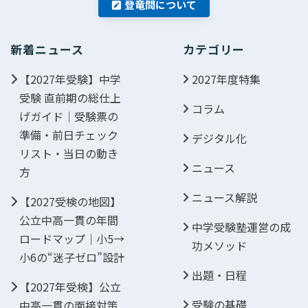
登竜問について
新着ニュース
カテゴリー
【2027年受験】中学
2027年度特集
受験 直前期の総仕上
コラム
げガイド｜受験票の
準備・前日チェック
デジタル化
リスト・当日の動き
ニュース
方
ニュース解説
【2027受検の地図】
公立中高一貫の年間
中学受験塾運営の成
ロードマップ｜小5→
功メソッド
小6の“迷子ゼロ”設計
出題・日程
【2027年受検】公立
受験の基礎
中高一貫の面接対策