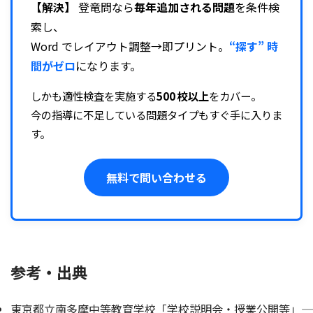
【解決】
登竜問なら
毎年追加される問題
を条件検
索し、
Word でレイアウト調整→即プリント。
“探す” 時
間がゼロ
になります。
しかも適性検査を実施する
500 校以上
をカバー。
今の指導に不足している問題タイプもすぐ手に入りま
す。
無料で問い合わせる
参考・出典
東京都立南多摩中等教育学校「学校説明会・授業公開等」――