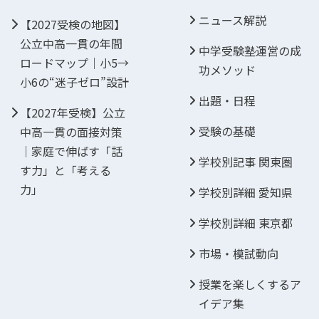
ニュース解説
【2027受検の地図】
公立中高一貫の年間
中学受験塾運営の成
ロードマップ｜小5→
功メソッド
小6の“迷子ゼロ”設計
出題・日程
【2027年受検】公立
受験の基礎
中高一貫の面接対策
｜家庭で伸ばす「話
学校別記事 関東圏
す力」と「考える
力」
学校別詳細 愛知県
学校別詳細 東京都
市場・模試動向
授業を楽しくするア
イデア集