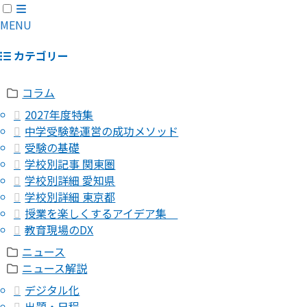
MENU
カテゴリー
コラム
2027年度特集
中学受験塾運営の成功メソッド
受験の基礎
学校別記事 関東圏
学校別詳細 愛知県
学校別詳細 東京都
授業を楽しくするアイデア集
教育現場のDX
ニュース
ニュース解説
デジタル化
出題・日程