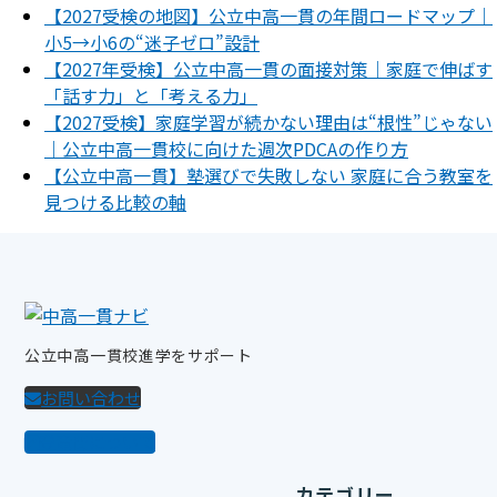
【2027受検の地図】公立中高一貫の年間ロードマップ｜
小5→小6の“迷子ゼロ”設計
【2027年受検】公立中高一貫の面接対策｜家庭で伸ばす
「話す力」と「考える力」
【2027受検】家庭学習が続かない理由は“根性”じゃない
｜公立中高一貫校に向けた週次PDCAの作り方
【公立中高一貫】塾選びで失敗しない 家庭に合う教室を
見つける比較の軸
公立中高一貫校進学をサポート
お問い合わせ
登竜問について
カテゴリー