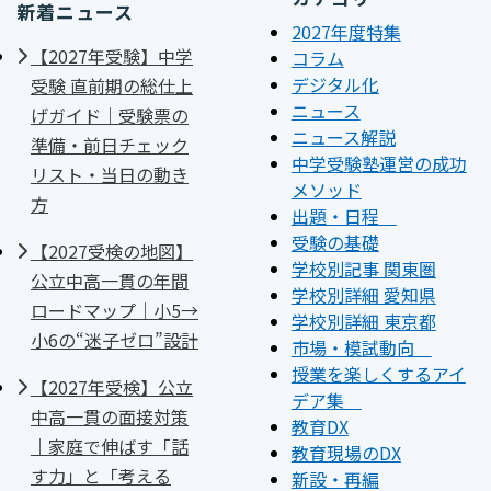
新着ニュース
2027年度特集
【2027年受験】中学
コラム
デジタル化
受験 直前期の総仕上
ニュース
げガイド｜受験票の
ニュース解説
準備・前日チェック
中学受験塾運営の成功
リスト・当日の動き
メソッド
方
出題・日程
受験の基礎
【2027受検の地図】
学校別記事 関東圏
公立中高一貫の年間
学校別詳細 愛知県
ロードマップ｜小5→
学校別詳細 東京都
小6の“迷子ゼロ”設計
市場・模試動向
授業を楽しくするアイ
【2027年受検】公立
デア集
中高一貫の面接対策
教育DX
｜家庭で伸ばす「話
教育現場のDX
す力」と「考える
新設・再編