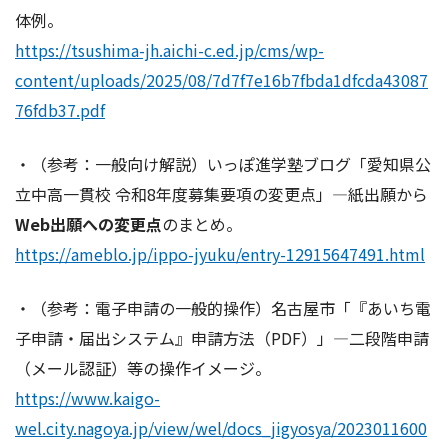
体例。
https://tsushima-jh.aichi-c.ed.jp/cms/wp-
content/uploads/2025/08/7d7f7e16b7fbda1dfcda43087
76fdb37.pdf
・（参考：一般向け解説）いっぽ進学塾ブログ「愛知県公
立中高一貫校 令和8年度募集要項の変更点」—紙出願から
Web出願への変更点
のまとめ。
https://ameblo.jp/ippo-jyuku/entry-12915647491.html
・（参考：電子申請の一般的操作）名古屋市「『あいち電
子申請・届出システム』申請方法（PDF）」—二段階申請
（メール認証）等の操作イメージ。
https://www.kaigo-
wel.city.nagoya.jp/view/wel/docs_jigyosya/2023011600