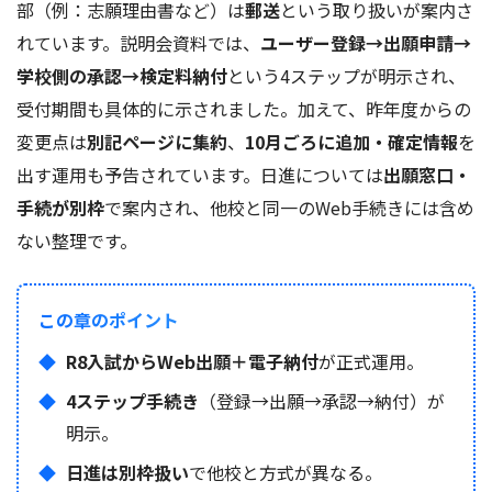
部（例：志願理由書など）は
郵送
という取り扱いが案内さ
れています。説明会資料では、
ユーザー登録→出願申請→
学校側の承認→検定料納付
という4ステップが明示され、
受付期間も具体的に示されました。加えて、昨年度からの
変更点は
別記ページに集約
、
10月ごろに追加・確定情報
を
出す運用も予告されています。日進については
出願窓口・
手続が別枠
で案内され、他校と同一のWeb手続きには含め
ない整理です。
この章のポイント
R8入試からWeb出願＋電子納付
が正式運用。
4ステップ手続き
（登録→出願→承認→納付）が
明示。
日進は別枠扱い
で他校と方式が異なる。