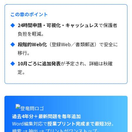
この章のポイント
24時間申請・可視化・キャッシュレス
で保護者
負担を軽減。
段階的Web化
（登録Web／書類郵送）で安全に
移行。
10月ごろに追加発表
が予定され、詳細は秋確
定。
過去4年分＋最新問題を毎年追加
Word編集対応で
授業プリント完成まで最短3分
。
検索 → 抽出 → プリントがワンストップ。