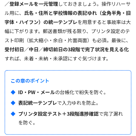
／登録メールを一元管理
しておきましょう。操作リハーサ
ル用に、
氏名・住所と学校情報の表記ゆれ（全角半角・旧
字体・ハイフン）の統一テンプレ
を用意すると事故率は大
幅に下がります。郵送書類が残る限り、プリンタ設定のテ
スト印刷（拡大縮小・余白・片面両面）も必須。最後に、
受付初日／中日／締切前日の3段階で完了状況を見える化
すれば、未着・未納・未承認にすぐ気づけます。
この章のポイント
ID・PW・メール
の台帳化で紛失を防ぐ。
表記統一テンプレ
で入力ゆれを防止。
プリンタ設定テスト＋3段階進捗確認
で完了漏れ
を防ぐ。