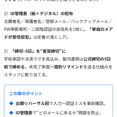
2）
ID管理表（紙＋デジタル）の配布
志願者名／保護者名／登録メール／バックアップメール／
PW保管場所／二段階認証の送信先を1枚に
。「家庭のメア
ドが受信拒否」
は定番の落とし穴。
3）
「締切−5日」を“実質締切”に
学校承認や決済ラグを見込み、塾内運用は
公式締切の5日
前で締める
。未完了家庭へ
個別リマインド
を送る仕組みを
スタッフに割り当てる。
この章のポイント
出願リハーサル回
で入力～認証ミスを事前確認。
ID管理表
で“どのメールに来るか”問題を防止。