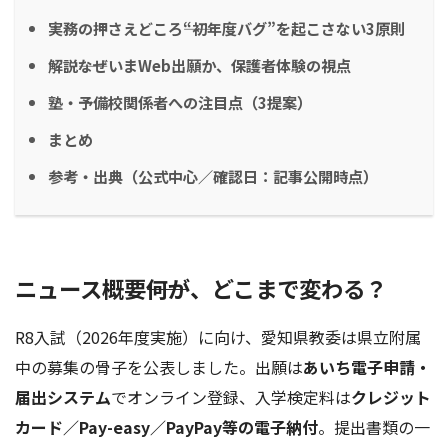
実務の押さえどころ――“初年度バグ”を起こさない3原則
解説――なぜいまWeb出願か、保護者体験の視点
塾・予備校関係者への注目点（3提案）
まとめ
参考・出典（公式中心／確認日：記事公開時点）
ニュース概要――何が、どこまで変わる？
R8入試（2026年度実施）に向け、愛知県教委は県立附属
中の募集の骨子を公表しました。出願は
あいち電子申請・
届出システム
でオンライン登録、入学検定料は
クレジット
カード／Pay-easy／PayPay等の電子納付
。提出書類の一