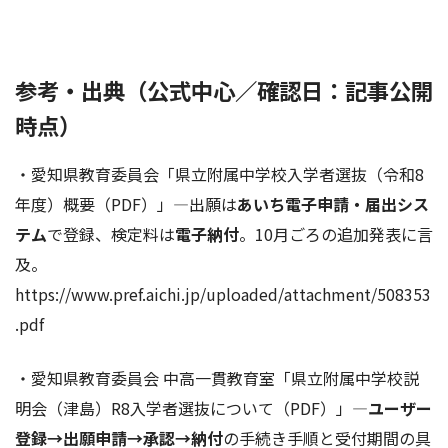
参考・出典（公式中心／確認日：記事公開
時点）
・愛知県教育委員会「県立附属中学校入学者選抜（令和8
年度）概要（PDF）」—出願は
あいち電子申請・届出シス
テム
で登録、検定料は
電子納付
。10月ごろの追加発表に言
及。
https://www.pref.aichi.jp/uploaded/attachment/508353
.pdf
・愛知県教育委員会 中高一貫教育室「県立附属中学校説
明会（津島）R8入学者選抜について（PDF）」—
ユーザー
登録→出願申請→承認→納付
の手続き手順と受付期間の具