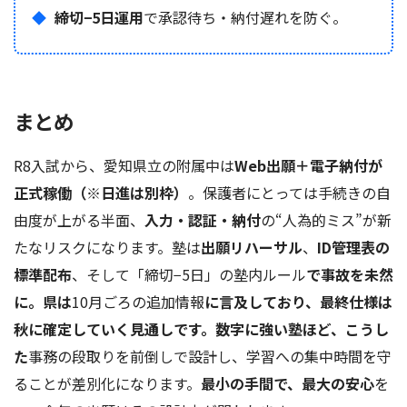
締切−5日運用
で承認待ち・納付遅れを防ぐ。
まとめ
R8入試から、愛知県立の附属中は
Web出願＋電子納付が
正式稼働（※日進は別枠）
。保護者にとっては手続きの自
由度が上がる半面、
入力・認証・納付
の“人為的ミス”が新
たなリスクになります。塾は
出願リハーサル
、
ID管理表の
標準配布
、そして「締切−5日」の塾内ルール
で事故を未然
に。県は
10月ごろの追加情報
に言及しており、最終仕様は
秋に確定していく見通しです。数字に強い塾ほど、こうし
た
事務の段取りを前倒しで設計し、学習への集中時間を守
ることが差別化になります。
最小の手間で、最大の安心
を