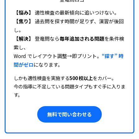
【悩み】
適性検査の最新傾向に追いつけない。
【焦り】
過去問を探す時間が足りず、演習が後回
し。
【解決】
登竜問なら
毎年追加される問題
を条件検
索し、
Word でレイアウト調整→即プリント。
“探す” 時
間がゼロ
になります。
しかも適性検査を実施する
500 校以上
をカバー。
今の指導に不足している問題タイプもすぐ手に入りま
す。
無料で問い合わせる