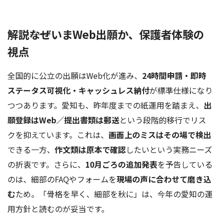
解説――なぜいまWeb出願か、保護者体験の
視点
全国的に公立の出願はWeb化が進み、
24時間申請・即時
ステータス可視化・キャッシュレス納付
が標準仕様になり
つつあります。愛知も、昨年度までの紙運用を踏まえ、
出
願登録はWeb／提出書類は郵送
という段階的移行でリス
クを抑えています。これは、
画面上のミスはその場で検出
できる一方、
作文類は原本で確認
したいという実務ニーズ
の折衷です。さらに、
10月ごろの追加発表
を予告している
のは、細部のFAQやフォームを
現場の声に合わせて磨き込
む
ため。「骨格を早く、細部を秋に」は、今年の愛知の運
用方針と読むのが妥当です。