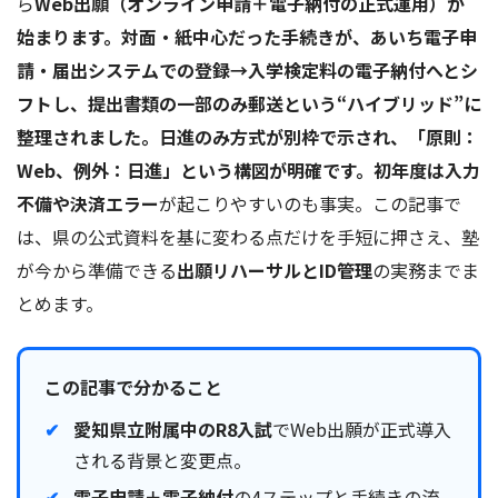
ら
Web出願（オンライン申請＋電子納付の正式運用）が
始まります。対面・紙中心だった手続きが、あいち電子申
請・届出システムでの登録→入学検定料の電子納付へとシ
フトし、提出書類の一部のみ郵送という“ハイブリッド”に
整理されました。日進のみ方式が別枠で示され、「原則：
Web、例外：日進」という構図が明確です。初年度は入力
不備や決済エラー
が起こりやすいのも事実。この記事で
は、県の公式資料を基に変わる点だけを手短に押さえ、塾
が今から準備できる
出願リハーサルとID管理
の実務までま
とめます。
この記事で分かること
愛知県立附属中のR8入試
でWeb出願が正式導入
される背景と変更点。
電子申請＋電子納付
の4ステップと手続きの流