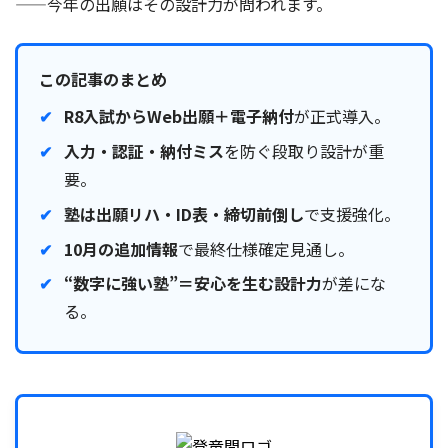
——今年の出願はその設計力が問われます。
この記事のまとめ
R8入試からWeb出願＋電子納付
が正式導入。
入力・認証・納付ミス
を防ぐ段取り設計が重
要。
塾は出願リハ・ID表・締切前倒し
で支援強化。
10月の追加情報
で最終仕様確定見通し。
“数字に強い塾”＝安心を生む設計力
が差にな
る。