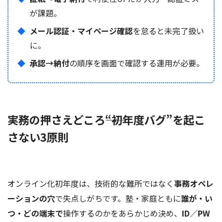
が課題。
メール認証・マイページ確認
を怠ると未完了扱い
に。
承認→納付
の順序を画面で確認する運用が必要。
実務の押さえどころ――“初年度バグ”を起こ
さない3原則
オンライン化初年度は、技術的な難所ではなく
事務オペレ
ーションの穴
で失点しがちです。塾・家庭ともに
誰が・い
つ・どの端末で
操作するのかをあらかじめ決め、
ID／PW