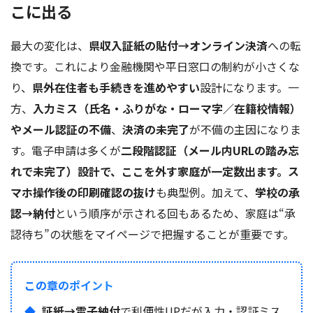
こに出る
最大の変化は、
県収入証紙の貼付→オンライン決済
への転
換です。これにより金融機関や平日窓口の制約が小さくな
り、
県外在住者も手続きを進めやすい
設計になります。一
方、
入力ミス（氏名・ふりがな・ローマ字／在籍校情報）
やメール認証の不備
、
決済の未完了
が不備の主因になりま
す。電子申請は多くが
二段階認証（メール内URLの踏み忘
れで未完了）設計で、ここを外す家庭が一定数出ます。ス
マホ操作後の印刷確認の抜け
も典型例。加えて、
学校の承
認→納付
という順序が示される回もあるため、家庭は“承
認待ち”の状態をマイページで把握することが重要です。
この章のポイント
証紙→電子納付
で利便性UPだが入力・認証ミス