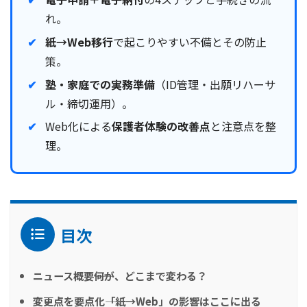
れ。
紙→Web移行
で起こりやすい不備とその防止
策。
塾・家庭での実務準備
（ID管理・出願リハーサ
ル・締切運用）。
Web化による
保護者体験の改善点
と注意点を整
理。
目次
ニュース概要――何が、どこまで変わる？
変更点を要点化――「紙→Web」の影響はここに出る