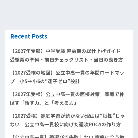
Recent Posts
【2027年受験】中学受験 直前期の総仕上げガイド｜
受験票の準備・前日チェックリスト・当日の動き方
【2027受検の地図】公立中高一貫の年間ロードマッ
プ｜小5→小6の“迷子ゼロ”設計
【2027年受検】公立中高一貫の面接対策｜家庭で伸
ばす「話す力」と「考える力」
【2027受検】家庭学習が続かない理由は“根性”じゃ
ない｜公立中高一貫校に向けた週次PDCAの作り方
【公立中高一貫】塾選びで失敗しない 家庭に合う教