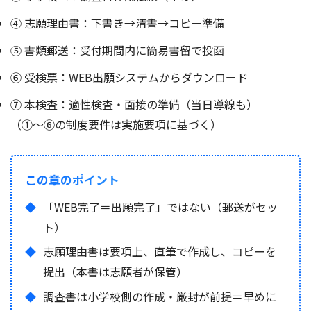
④ 志願理由書：下書き→清書→コピー準備
⑤ 書類郵送：受付期間内に簡易書留で投函
⑥ 受検票：WEB出願システムからダウンロード
⑦ 本検査：適性検査・面接の準備（当日導線も）
（①〜⑥の制度要件は実施要項に基づく）
この章のポイント
「WEB完了＝出願完了」ではない（郵送がセッ
ト）
志願理由書は要項上、直筆で作成し、コピーを
提出（本書は志願者が保管）
調査書は小学校側の作成・厳封が前提＝早めに