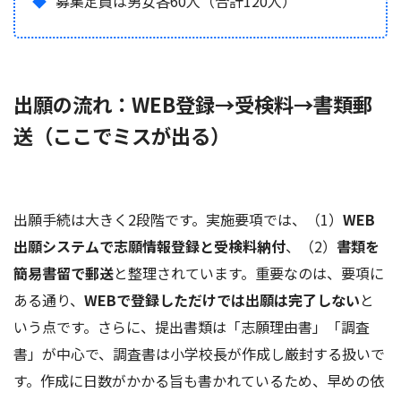
募集定員は男女各60人（合計120人）
出願の流れ：WEB登録→受検料→書類郵
送（ここでミスが出る）
出願手続は大きく2段階です。実施要項では、（1）
WEB
出願システムで志願情報登録と受検料納付
、（2）
書類を
簡易書留で郵送
と整理されています。重要なのは、要項に
ある通り、
WEBで登録しただけでは出願は完了しない
と
いう点です。さらに、提出書類は「志願理由書」「調査
書」が中心で、調査書は小学校長が作成し厳封する扱いで
す。作成に日数がかかる旨も書かれているため、早めの依