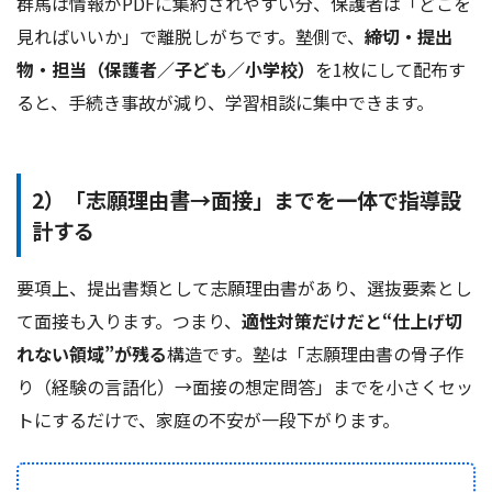
群馬は情報がPDFに集約されやすい分、保護者は「どこを
見ればいいか」で離脱しがちです。塾側で、
締切・提出
物・担当（保護者／子ども／小学校）
を1枚にして配布す
ると、手続き事故が減り、学習相談に集中できます。
2）「志願理由書→面接」までを一体で指導設
計する
要項上、提出書類として志願理由書があり、選抜要素とし
て面接も入ります。つまり、
適性対策だけだと“仕上げ切
れない領域”が残る
構造です。塾は「志願理由書の骨子作
り（経験の言語化）→面接の想定問答」までを小さくセッ
トにするだけで、家庭の不安が一段下がります。