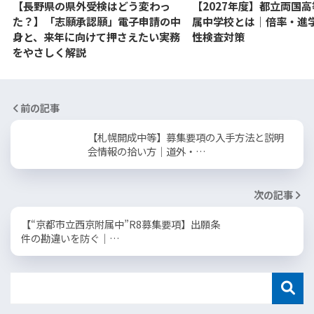
【長野県の県外受検はどう変わっ
【2027年度】都立両国
た？】「志願承認願」電子申請の中
属中学校とは｜倍率・進
身と、来年に向けて押さえたい実務
性検査対策
をやさしく解説
前の記事
【札幌開成中等】募集要項の入手方法と説明
会情報の拾い方｜道外・…
次の記事
【“京都市立西京附属中”R8募集要項】出願条
件の勘違いを防ぐ｜…