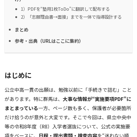
1）PDFを“塾用1枚ToDo”に翻訳して配布する
2）「志願理由書→面接」までを一体で指導設計する
まとめ
参考・出典（URLはここに集約）
はじめに
公立中高一貫の出願は、勉強以前に「手続きで詰む」こと
があります。特に群馬は、
大事な情報が“実施要項PDF”に
まとまっている
一方、ページ数も多く、保護者が必要箇所
だけ拾うのが意外と大変です。そこで今回は、県立中央中
等の令和8年度（R8）入学者選抜について、公式の実施要
項をベースに、
日程・提出書類・検査内容
を“迷わない順