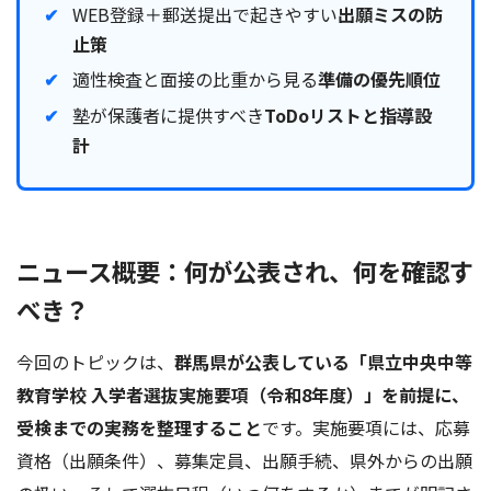
WEB登録＋郵送提出で起きやすい
出願ミスの防
止策
適性検査と面接の比重から見る
準備の優先順位
塾が保護者に提供すべき
ToDoリストと指導設
計
ニュース概要：何が公表され、何を確認す
べき？
今回のトピックは、
群馬県が公表している「県立中央中等
教育学校 入学者選抜実施要項（令和8年度）」を前提に、
受検までの実務を整理すること
です。実施要項には、応募
資格（出願条件）、募集定員、出願手続、県外からの出願