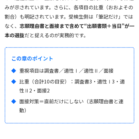
みが示されています。さらに、各項目の比重（おおよその
割合）も明記されています。受検生側は「筆記だけ」では
なく、
志願理由書と面接まで含めて“出願書類＋当日”が一
本の選抜
だと捉えるのが実務的です。
この章のポイント
重視項目は調査書／適性Ⅰ／適性Ⅱ／面接
比重（合計10の目安）：調査書3・適性Ⅰ3・適
性Ⅱ2・面接2
面接対策＝直前だけにしない（志願理由書と連
動）