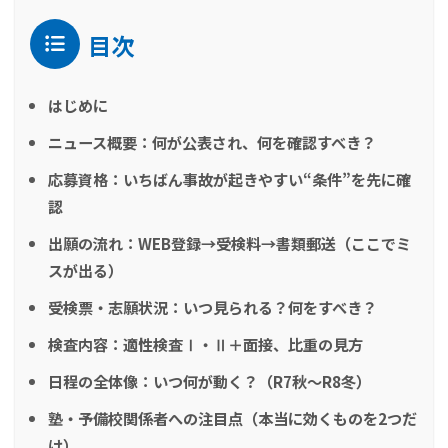
目次
はじめに
ニュース概要：何が公表され、何を確認すべき？
応募資格：いちばん事故が起きやすい“条件”を先に確
認
出願の流れ：WEB登録→受検料→書類郵送（ここでミ
スが出る）
受検票・志願状況：いつ見られる？何をすべき？
検査内容：適性検査Ⅰ・Ⅱ＋面接、比重の見方
日程の全体像：いつ何が動く？（R7秋〜R8冬）
塾・予備校関係者への注目点（本当に効くものを2つだ
け）