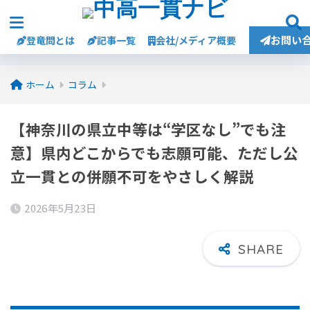
お問い
登竜問とは
記事一覧
会社/メディア概要
ホーム
コラム
【神奈川の県立中等は“学区なし”でも注
意】県内どこからでも志願可能、ただし公
立一貫との併願不可をやさしく解説
2026年5月23日