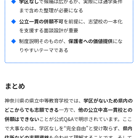
学区なし
で候補は広がるが、実際には通学条件
まで含めた整理が必要になる
公立一貫の併願不可
を前提に、志望校の一本化
を支援する面談設計が重要
制度説明そのものが、
保護者への価値提供
にな
りやすいテーマである
まとめ
神奈川県の県立中等教育学校では、
学区がないため県内の
どこからでも志願できる
一方で、
他の公立中高一貫校との
併願はできない
ことが公式Q&Aで明示されています。ここ
で大事なのは、学区なしを“完全自由”と受け取らず、
県内
住所などの志願資格
も合わせて理解することです。そして