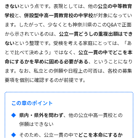
きない
という点です。表現としては、他の
公立の中等教育
学校
と、
併設型中高一貫教育校の中学校
が対象になってい
ます。したがって、少なくとも神奈川県のこのQ&Aで正面
から示されているのは、
公立一貫どうしの重複出願はでき
ない
という整理です。受検を考える家庭にとっては、「あ
とで比べて決めよう」ではなく、
公立一貫の中でどこを本
命にするかを早めに固める必要がある
、ということになり
ます。なお、私立との併願や日程上の可否は、各校の募集
要項を個別に確認するのが前提です。
この章のポイント
県内・県外を問わず
、他の公立中高一貫校との
併願はできない
そのため、公立一貫の中で
どこを本命にするか