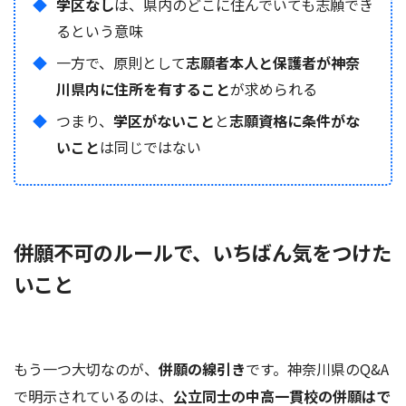
学区なし
は、県内のどこに住んでいても志願でき
るという意味
一方で、原則として
志願者本人と保護者が神奈
川県内に住所を有すること
が求められる
つまり、
学区がないこと
と
志願資格に条件がな
いこと
は同じではない
併願不可のルールで、いちばん気をつけた
いこと
もう一つ大切なのが、
併願の線引き
です。神奈川県のQ&A
で明示されているのは、
公立同士の中高一貫校の併願はで