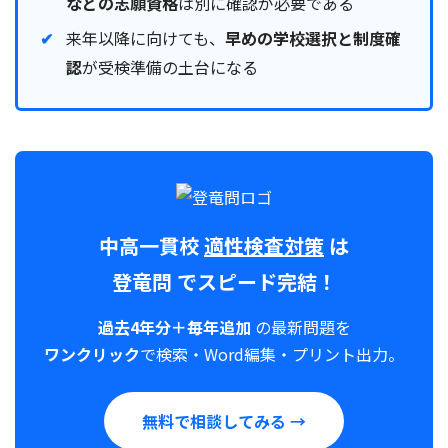
などの志願資格
は別に確認が必要である
来年以降に向けても、
早めの学校選択と制度確
認
が受検準備の土台になる
中高一貫校
適性検査対策
は
登竜問
でスピード完結！
過去4年分＋毎年追加
の最新問題を
ワンクリック
で検索・Word編集・プリント出力。
無料で相談してみる →