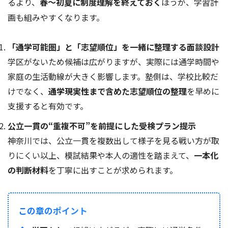
るより、
春〜初夏に制度理解を終えておく
ほうが、学習計
画も組みやすくなります。
「通学可能圏」と「志望順位」を一緒に整理する面談設計
学区がないため候補は広がりますが、実際には通学時間や
家庭の生活動線が大きく影響します。塾側は、学校比較だ
けでなく、
通学現実性まで含めた志望順位の整理
を早めに
支援すると有効です。
公立一貫の“重複不可”を前提にした受検プラン提示
神奈川では、公立一貫を複数出して様子を見る戦い方が取
りにくい以上、模試結果や本人の適性を踏まえて、
一本化
の判断材料
を丁寧に出すことが求められます。
この章のポイント