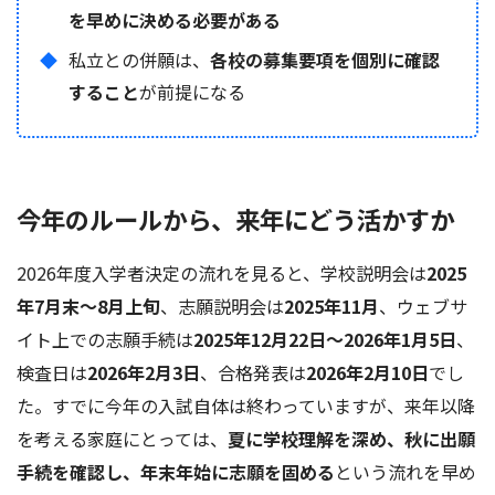
を早めに決める必要がある
私立との併願は、
各校の募集要項を個別に確認
すること
が前提になる
今年のルールから、来年にどう活かすか
2026年度入学者決定の流れを見ると、学校説明会は
2025
年7月末〜8月上旬
、志願説明会は
2025年11月
、ウェブサ
イト上での志願手続は
2025年12月22日〜2026年1月5日
、
検査日は
2026年2月3日
、合格発表は
2026年2月10日
でし
た。すでに今年の入試自体は終わっていますが、来年以降
を考える家庭にとっては、
夏に学校理解を深め、秋に出願
手続を確認し、年末年始に志願を固める
という流れを早め