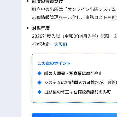
制度の位置づけ
府立中の出願は「オンライン出願システム
志願情報管理を一元化し、事務コストを削
対象年度
2026年度入試（令和8年4月入学）以降。
行が決定。
大阪府
この章のポイント
紙の志願書・写真票
は原則廃止
システムは
24時間入力可能
だが、最終
出願後の修正は
在籍校承認前のみ可