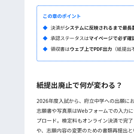
この章のポイント
決済が
システムに反映されるまで最長
承認ステータスは
マイページで必ず確
領収書は
ウェブ上でPDF出力
（紙提出
紙提出廃止で何が変わる？
2026年度入試から、府立中学への出願に
志願書や写真票はWebフォームでの入力
プロード。検定料もオンライン決済で完了
や、志願内容の変更のための書類再提出と