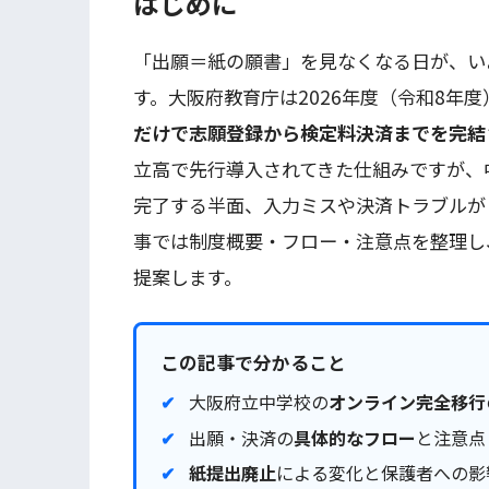
はじめに
「出願＝紙の願書」を見なくなる日が、い
す。大阪府教育庁は2026年度（令和8年
だけで志願登録から検定料決済までを完結
立高で先行導入されてきた仕組みですが、
完了する半面、入力ミスや決済トラブルが
事では制度概要・フロー・注意点を整理し
提案します。
この記事で分かること
大阪府立中学校の
オンライン完全移行
出願・決済の
具体的なフロー
と注意点
紙提出廃止
による変化と保護者への影