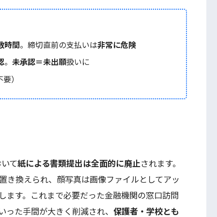
数時間
。締切直前の支払いは
非常に危険
認
。
未承認＝未出願
扱いに
不要）
おいて
紙による書類提出は全面的に廃止
されます。
に置き換えられ、顔写真は画像ファイルとしてアッ
します。これまで必要だった金融機関の窓口訪問
いった手間が大きく削減され、
保護者・学校とも