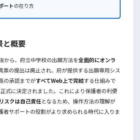
ポート
の在り方
景と概要
選抜から、府立中学校の出願方法を
全面的にオンラ
真票の提出は廃止され、府が提供する出願専用シス
長の承認までが
すべてWeb上で完結
する仕組みで
経て正式に決定されました。これにより保護者の利便
リスクは自己責任
となるため、操作方法の理解が
護者サポートの役割がより求められる時代に入りま