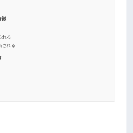
特徴
られる
価される
策