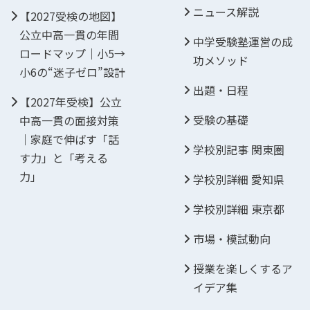
ニュース解説
【2027受検の地図】
公立中高一貫の年間
中学受験塾運営の成
ロードマップ｜小5→
功メソッド
小6の“迷子ゼロ”設計
出題・日程
【2027年受検】公立
受験の基礎
中高一貫の面接対策
｜家庭で伸ばす「話
学校別記事 関東圏
す力」と「考える
力」
学校別詳細 愛知県
学校別詳細 東京都
市場・模試動向
授業を楽しくするア
イデア集