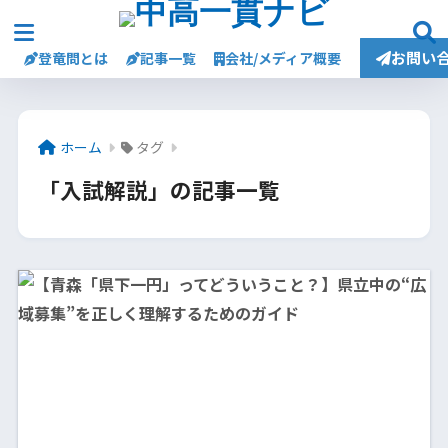
お問い
登竜問とは
記事一覧
会社/メディア概要
ホーム
タグ
「入試解説」の記事一覧