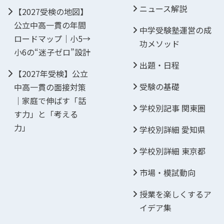
ニュース解説
【2027受検の地図】
公立中高一貫の年間
中学受験塾運営の成
ロードマップ｜小5→
功メソッド
小6の“迷子ゼロ”設計
出題・日程
【2027年受検】公立
受験の基礎
中高一貫の面接対策
｜家庭で伸ばす「話
学校別記事 関東圏
す力」と「考える
力」
学校別詳細 愛知県
学校別詳細 東京都
市場・模試動向
授業を楽しくするア
イデア集