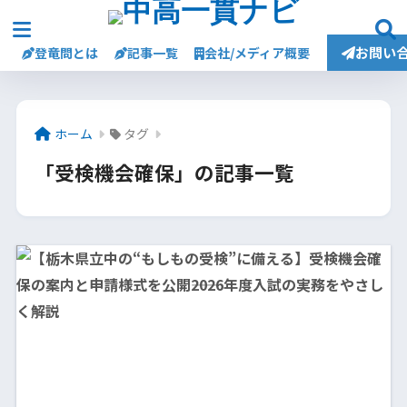
お問い
登竜問とは
記事一覧
会社/メディア概要
ホーム
タグ
「受検機会確保」の記事一覧