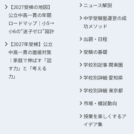
ニュース解説
【2027受検の地図】
公立中高一貫の年間
中学受験塾運営の成
ロードマップ｜小5→
功メソッド
小6の“迷子ゼロ”設計
出題・日程
【2027年受検】公立
受験の基礎
中高一貫の面接対策
｜家庭で伸ばす「話
学校別記事 関東圏
す力」と「考える
力」
学校別詳細 愛知県
学校別詳細 東京都
市場・模試動向
授業を楽しくするア
イデア集