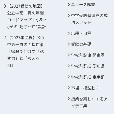
ニュース解説
【2027受検の地図】
公立中高一貫の年間
中学受験塾運営の成
ロードマップ｜小5→
功メソッド
小6の“迷子ゼロ”設計
出題・日程
【2027年受検】公立
受験の基礎
中高一貫の面接対策
｜家庭で伸ばす「話
学校別記事 関東圏
す力」と「考える
力」
学校別詳細 愛知県
学校別詳細 東京都
市場・模試動向
授業を楽しくするア
イデア集