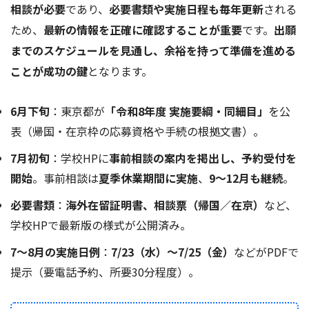
相談が必要
であり、
必要書類や実施日程も毎年更新
される
ため、
最新の情報を正確に確認することが重要
です。
出願
までのスケジュールを見通し、余裕を持って準備を進める
ことが成功の鍵
となります。
6月下旬
：東京都が
「令和8年度 実施要綱・同細目」
を公
表（帰国・在京枠の応募資格や手続の根拠文書）。
7月初旬
：学校HPに
事前相談の案内を掲出し、予約受付を
開始
。事前相談は
夏季休業期間に実施
、
9～12月も継続
。
必要書類
：
海外在留証明書、相談票（帰国／在京）
など、
学校HPで最新版の様式が公開済み。
7～8月の実施日例
：
7/23（水）～7/25（金）
などがPDFで
提示（要電話予約、所要30分程度）。