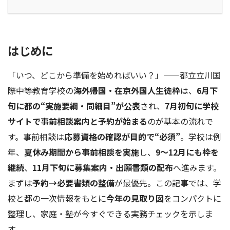
はじめに
「いつ、どこから準備を始めればいい？」——都立立川国
際中等教育学校の
海外帰国・在京外国人生徒枠
は、
6月下
旬に都の“実施要綱・同細目”が公表
され、
7月初旬に学校
サイトで事前相談案内と予約が始まる
のが基本の流れで
す。事前相談は
応募資格の確認が目的で“必須”
。学校は例
年、
夏休み期間から事前相談を実施
し、
9～12月にも枠を
継続
、
11月下旬に募集案内・出願書類の配布
へ進みます。
まずは
予約→必要書類の整備
が最優先。この記事では、学
校と都の一次情報をもとに
今年の見取り図
をコンパクトに
整理し、家庭・塾が今すぐできる実務チェックを示しま
す。