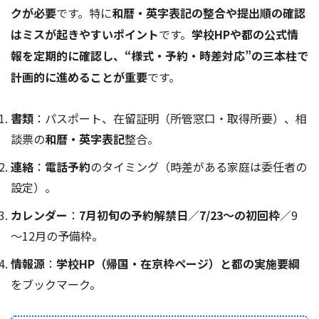
クが必要
です。特に
和暦・英字表記の整合や提出順の確認
はミスが起きやすいポイント
です。
学校HPや都の公式情
報を定期的に確認し、“様式・予約・時差対応”の三本柱で
計画的に進めることが重要
です。
書類
：パスポート、在留証明（所管窓口・取得所要）、相
談票の
和暦・英字表記
整合。
連絡
：
電話予約
のタイミング（時差がある家庭は委任者の
設定）。
カレンダー
：
7月初旬の予約解禁日
／
7/23～の初回枠
／9
～12月の予備枠。
情報源
：
学校HP（帰国・在京枠ページ）と都の実施要綱
をブックマーク。