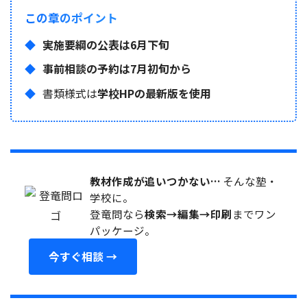
この章のポイント
実施要綱の公表は6月下旬
事前相談の予約は7月初旬から
書類様式は
学校HPの最新版を使用
教材作成が追いつかない…
そんな塾・
学校に。
登竜問なら
検索→編集→印刷
までワン
パッケージ。
今すぐ相談 →