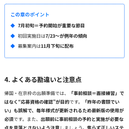
この章のポイント
7月初旬＝予約開始が重要な節目
初回実施日は
7/23～が例年の傾向
募集案内は
11月下旬に配布
4. よくある勘違いと注意点
帰国・在京枠の出願準備では、
「事前相談＝面接練習」で
はなく“応募資格の確認”が目的
です。
「昨年の書類でい
い」も誤解で、毎年様式が更新されるため最新版の使用が
必須
です。また、
出願前に事前相談の予約と実施が必要な
点を見落とさないよう注意
しましょう。
焦らず正しいステ