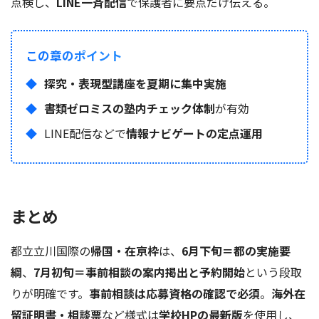
点検し、
LINE一斉配信
で保護者に要点だけ伝える。
この章のポイント
探究・表現型講座を夏期に集中実施
書類ゼロミスの塾内チェック体制
が有効
LINE配信などで
情報ナビゲートの定点運用
まとめ
都立立川国際の
帰国・在京枠
は、
6月下旬＝都の実施要
綱
、
7月初旬＝事前相談の案内掲出と予約開始
という段取
りが明確です。
事前相談は応募資格の確認で必須
。
海外在
留証明書・相談票
など様式は
学校HPの最新版
を使用し、