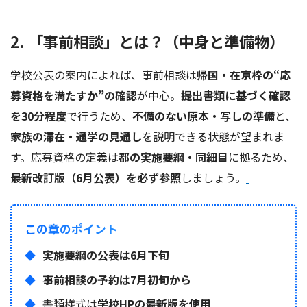
2. 「事前相談」とは？（中身と準備物）
学校公表の案内によれば、事前相談は
帰国・在京枠の“応
募資格を満たすか”の確認
が中心。
提出書類に基づく確認
を30分程度
で行うため、
不備のない原本・写しの準備
と、
家族の滞在・通学の見通し
を説明できる状態が望まれま
す。応募資格の定義は
都の実施要綱・同細目
に拠るため、
最新改訂版（6月公表）を必ず参照
しましょう。
この章のポイント
実施要綱の公表は6月下旬
事前相談の予約は7月初旬から
書類様式は
学校HPの最新版を使用