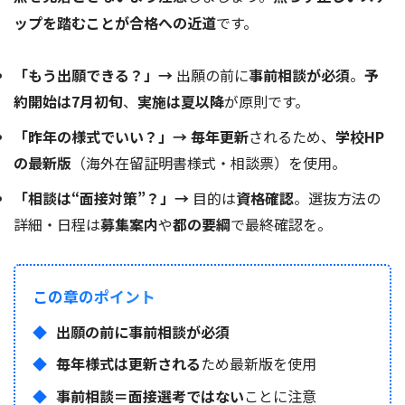
ップを踏むことが合格への近道
です。
「もう出願できる？」→
出願の前に
事前相談が必須
。
予
約開始は7月初旬
、
実施は夏以降
が原則です。
「昨年の様式でいい？」→
毎年更新
されるため、
学校HP
の最新版
（海外在留証明書様式・相談票）を使用。
「相談は“面接対策”？」→
目的は
資格確認
。選抜方法の
詳細・日程は
募集案内
や
都の要綱
で最終確認を。
この章のポイント
出願の前に事前相談が必須
毎年様式は更新される
ため最新版を使用
事前相談＝面接選考ではない
ことに注意