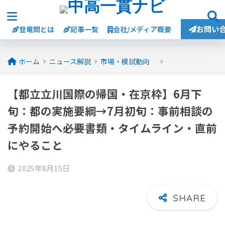
お問い
登竜問とは
記事一覧
会社/メディア概要
ホーム
ニュース解説
市場・模試動向
【都立立川国際の帰国・在京枠】6月下
旬：都の実施要綱→7月初旬：事前相談の
予約開始へ――必要書類・タイムライン・直前
にやること
2025年8月15日