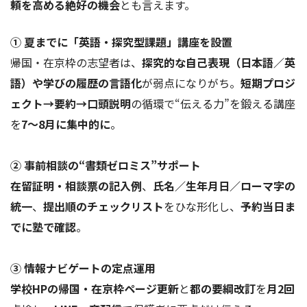
頼を高める絶好の機会
とも言えます。
① 夏までに「英語・探究型課題」講座を設置
帰国・在京枠の志望者は、
探究的な自己表現（日本語／英
語）や学びの履歴の言語化
が弱点になりがち。
短期プロジ
ェクト→要約→口頭説明
の循環で“伝える力”を鍛える講座
を
7～8月に集中的に
。
② 事前相談の“書類ゼロミス”サポート
在留証明・相談票の記入例
、
氏名／生年月日／ローマ字の
統一
、
提出順のチェックリスト
をひな形化し、
予約当日ま
でに塾で確認
。
③ 情報ナビゲートの定点運用
学校HPの帰国・在京枠ページ更新
と
都の要綱改訂
を
月2回