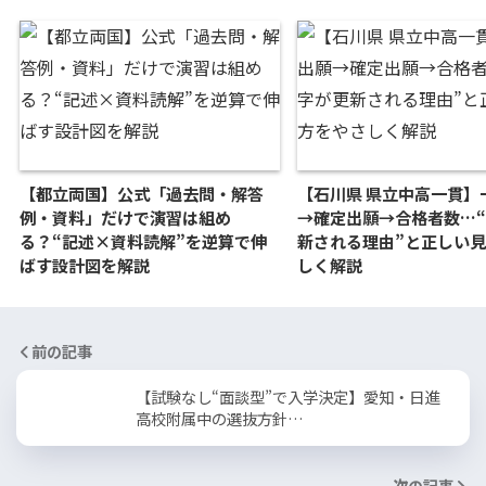
【都立両国】公式「過去問・解答
【石川県 県立中高一貫】
例・資料」だけで演習は組め
→確定出願→合格者数…
る？“記述×資料読解”を逆算で伸
新される理由”と正しい
ばす設計図を解説
しく解説
前の記事
【試験なし“面談型”で入学決定】愛知・日進
高校附属中の選抜方針…
次の記事