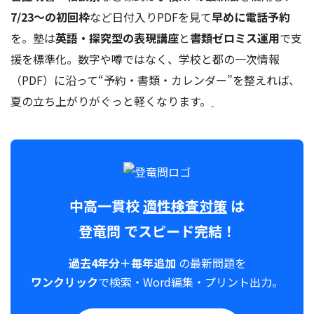
7/23～の初回枠
など日付入りPDFを見て
早めに電話予約
を。塾は
英語・探究型の表現講座
と
書類ゼロミス運用
で支
援を標準化。数字や噂ではなく、学校と都の一次情報
（PDF）に沿って“予約・書類・カレンダー”を整えれば、
夏の立ち上がりがぐっと軽くなります。
中高一貫校
適性検査対策
は
登竜問
でスピード完結！
過去4年分＋毎年追加
の最新問題を
ワンクリック
で検索・Word編集・プリント出力。