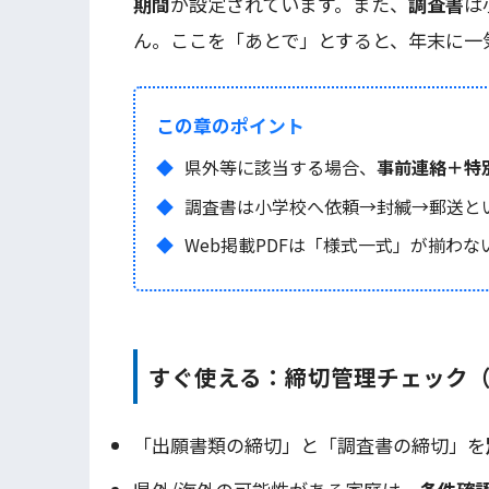
期間
が設定されています。また、
調査書
は
ん。ここを「あとで」とすると、年末に一
この章のポイント
県外等に該当する場合、
事前連絡＋特
調査書は小学校へ依頼→封緘→郵送と
Web掲載PDFは「様式一式」が揃わ
すぐ使える：締切管理チェック
「出願書類の締切」と「調査書の締切」を