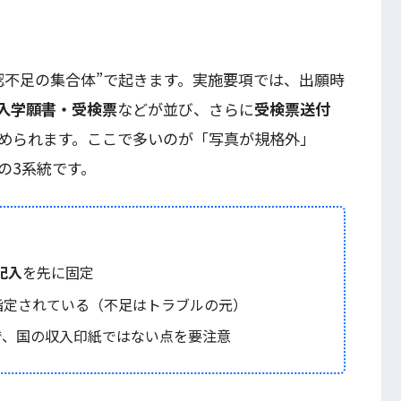
認不足の集合体”で起きます。実施要項では、出願時
入学願書・受検票
などが並び、さらに
受検票送付
められます。ここで多いのが「写真が規格外」
の3系統です。
記入
を先に固定
指定されている（不足はトラブルの元）
で、国の収入印紙ではない点を要注意