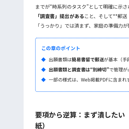
までが“時系列のタスク”として明確に示さ
「調査書」提出がある
こと、そして**郵
「うっかり」では済まず、家庭の準備力が
この章のポイント
出願書類は
簡易書留で郵送
が基本（手
出願書類と調査書は“別締切”
で管理が
一部の様式は、Web掲載PDFに含まれ
要項から逆算：まず潰したい
紙）