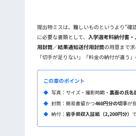
提出物ミスは、難しいものというより“確
に必要な書類として、
入学選考料納付書・
用封筒／結果通知送付用封筒
の用意まで求
「切手が足りない」「料金の納付が違う」
この章のポイント
写真：サイズ・撮影時期・
裏面の氏名
封筒：簡易書留かつ
460円分の切手
が
納付：
岩手県収入証紙（2,200円分）