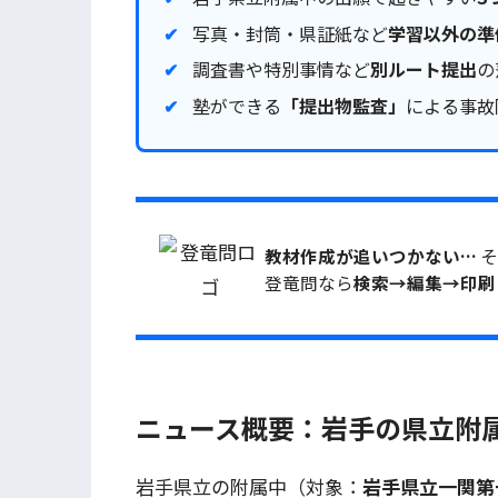
写真・封筒・県証紙など
学習以外の準
調査書や特別事情など
別ルート提出
の
塾ができる
「提出物監査」
による事故
教材作成が追いつかない…
そ
登竜問なら
検索→編集→印刷
ニュース概要：岩手の県立附
岩手県立の附属中（対象：
岩手県立一関第