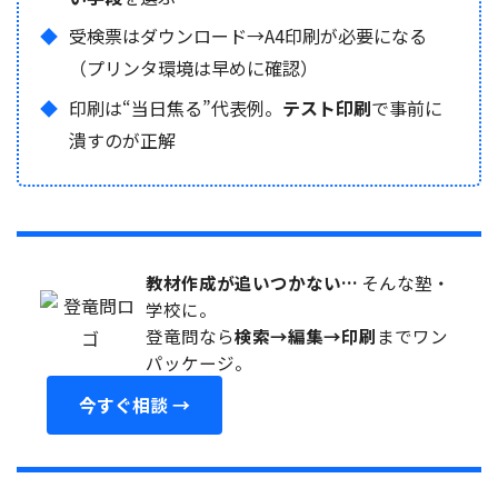
受検票はダウンロード→A4印刷が必要になる
（プリンタ環境は早めに確認）
印刷は“当日焦る”代表例。
テスト印刷
で事前に
潰すのが正解
教材作成が追いつかない…
そんな塾・
学校に。
登竜問なら
検索→編集→印刷
までワン
パッケージ。
今すぐ相談 →