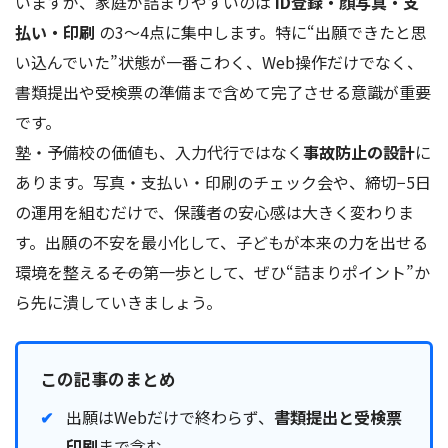
いますが、家庭が詰まりやすいのは
ID登録・顔写真・支
払い・印刷
の3〜4点に集中します。特に“出願できたと思
い込んでいた”状態が一番こわく、Web操作だけでなく、
書類提出や受検票の準備まで含めて完了させる意識が重要
です。
塾・予備校の価値も、入力代行ではなく
事故防止の設計
に
あります。写真・支払い・印刷のチェック会や、締切−5日
の運用を組むだけで、保護者の安心感は大きく変わりま
す。出願の不安を最小化して、子どもが本来の力を出せる
環境を整える――その第一歩として、ぜひ“詰まりポイント”か
ら先に潰していきましょう。
この記事のまとめ
出願はWebだけで終わらず、
書類提出と受検票
印刷
まで含む