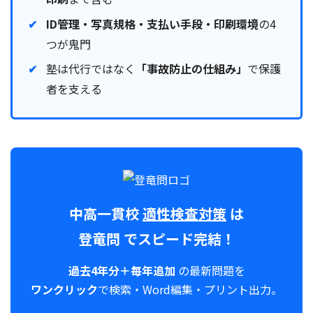
ID管理・写真規格・支払い手段・印刷環境
の4
つが鬼門
塾は代行ではなく
「事故防止の仕組み」
で保護
者を支える
中高一貫校
適性検査対策
は
登竜問
でスピード完結！
過去4年分＋毎年追加
の最新問題を
ワンクリック
で検索・Word編集・プリント出力。