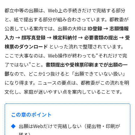
都立中等の出願は、Web上の手続きだけで完結する部分
と、紙で提出する部分が組み合わさっています。都教委が
公表している案内では、出願の大枠は
ID登録 → 志願情報
入力 → 顔写真登録 → 検定料納付 → 必要書類の提出 → 受
検票のダウンロード
といった流れで整理されています。
ここで大事なのは、Web操作が終わっても“それだけで完
了ではない”こと。
書類提出や受検票印刷までが出願の一
部
なので、どこか1つ抜けると「出願できていない扱い」
になり得ます。ニュースの要点は、都教委がこの流れを明
文化し、家庭が迷いやすい点を案内していることです。
この章のポイント
出願はWebだけで完結しない（提出物・印刷が
残る）