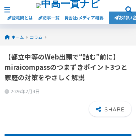
お問い
登竜問とは
記事一覧
会社/メディア概要
ホーム
コラム
【都立中等のWeb出願で“詰む”前に】
miraicompassのつまずきポイント3つと
家庭の対策をやさしく解説
2026年2月4日