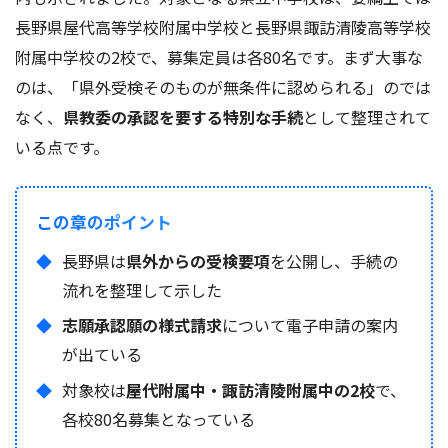
長野県屋代高等学校附属中学校と長野県諏訪清陵高等学校
附属中学校の2校で、募集定員は各80名です。まず大事な
のは、「県外受検そのものが無条件に認められる」のでは
なく、
県教委の承認を要する特別な手続
として整理されて
いる点です。
この章のポイント
長野県は
県外からの受検要項
を公開し、手続の
流れを整理して示した
志願承認願の様式請求
について電子申請の案内
が出ている
対象校は
屋代附属中・諏訪清陵附属中の2校
で、
各校80名募集となっている