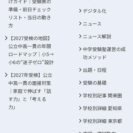
げガイド｜受験票の
準備・前日チェック
デジタル化
リスト・当日の動き
ニュース
方
ニュース解説
【2027受検の地図】
公立中高一貫の年間
中学受験塾運営の成
ロードマップ｜小5→
功メソッド
小6の“迷子ゼロ”設計
出題・日程
【2027年受検】公立
受験の基礎
中高一貫の面接対策
｜家庭で伸ばす「話
学校別記事 関東圏
す力」と「考える
力」
学校別詳細 愛知県
学校別詳細 東京都