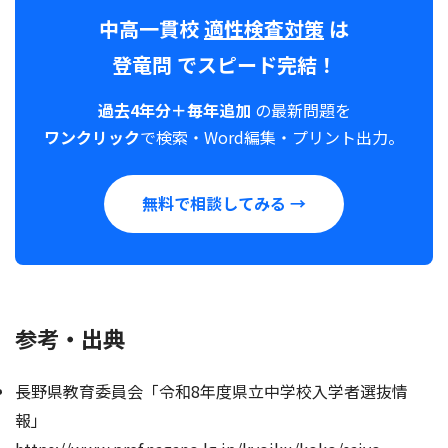
中高一貫校
適性検査対策
は
登竜問
でスピード完結！
過去4年分＋毎年追加
の最新問題を
ワンクリック
で検索・Word編集・プリント出力。
無料で相談してみる →
参考・出典
長野県教育委員会「令和8年度県立中学校入学者選抜情
報」