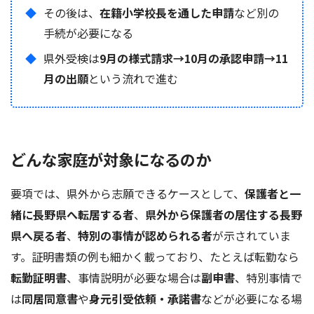
その後は、
在籍小学校長を通した申請
など別の
手続が必要になる
県外受検は
9月の様式請求→10月の承認申請→11
月の出願
という流れで進む
どんな家庭が対象になるのか
要項では、県外から志願できるケースとして、
保護者と一
緒に長野県へ転居する者
、
県外から保護者の居住する長野
県へ戻る者
、
特別の事情が認められる者
が示されていま
す。証明書類の例も細かく載っており、たとえば転勤なら
転勤証明書
、事情説明が必要な場合は
副申書
、特別事情で
は
同居同意書
や
身元引受依頼・承諾書
などが必要になる場