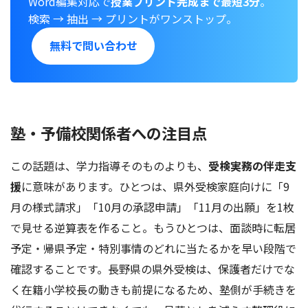
Word編集対応で
授業プリント完成まで最短3分
。
検索 → 抽出 → プリントがワンストップ。
無料で問い合わせ
塾・予備校関係者への注目点
この話題は、学力指導そのものよりも、
受検実務の伴走支
援
に意味があります。ひとつは、県外受検家庭向けに「9
月の様式請求」「10月の承認申請」「11月の出願」を1枚
で見せる逆算表を作ること。もうひとつは、面談時に転居
予定・帰県予定・特別事情のどれに当たるかを早い段階で
確認することです。長野県の県外受検は、保護者だけでな
く在籍小学校長の動きも前提になるため、塾側が手続きを