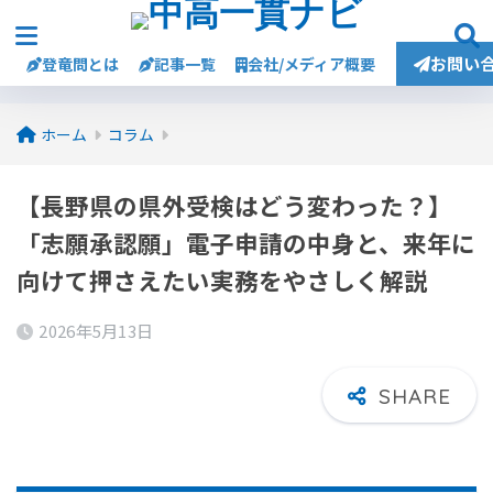
お問い
登竜問とは
記事一覧
会社/メディア概要
ホーム
コラム
【長野県の県外受検はどう変わった？】
「志願承認願」電子申請の中身と、来年に
向けて押さえたい実務をやさしく解説
2026年5月13日