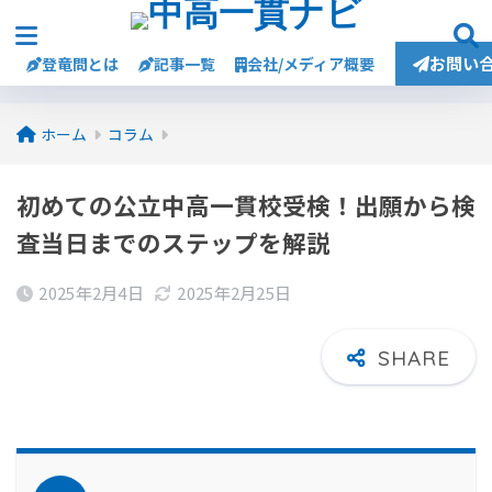
お問い
登竜問とは
記事一覧
会社/メディア概要
ホーム
コラム
初めての公立中高一貫校受検！出願から検
査当日までのステップを解説
2025年2月4日
2025年2月25日