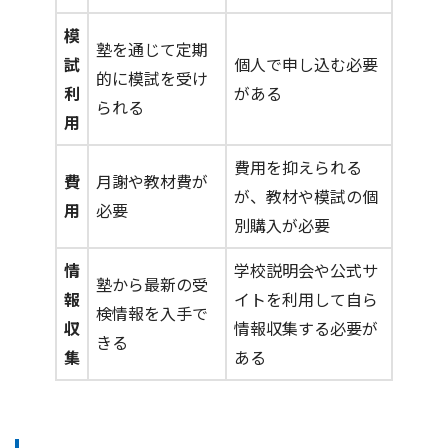
模
塾を通じて定期
試
個人で申し込む必要
的に模試を受け
利
がある
られる
用
費用を抑えられる
費
月謝や教材費が
が、教材や模試の個
用
必要
別購入が必要
情
学校説明会や公式サ
塾から最新の受
報
イトを利用して自ら
検情報を入手で
収
情報収集する必要が
きる
集
ある