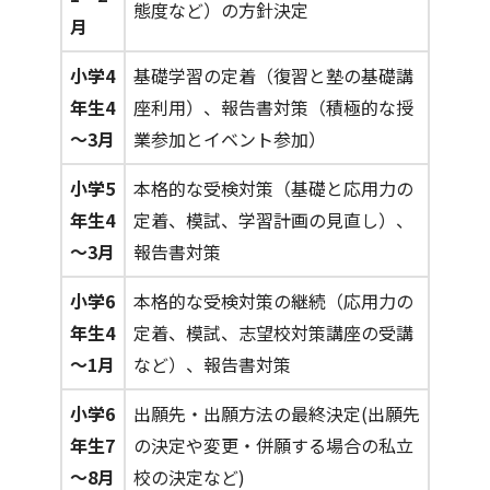
態度など）の方針決定
月
小学4
基礎学習の定着（復習と塾の基礎講
年生4
座利用）、報告書対策（積極的な授
～3月
業参加とイベント参加）
小学5
本格的な受検対策（基礎と応用力の
年生4
定着、模試、学習計画の見直し）、
～3月
報告書対策
小学6
本格的な受検対策の継続（応用力の
年生4
定着、模試、志望校対策講座の受講
～1月
など）、報告書対策
小学6
出願先・出願方法の最終決定(出願先
年生7
の決定や変更・併願する場合の私立
～8月
校の決定など)