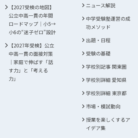
ニュース解説
【2027受検の地図】
公立中高一貫の年間
中学受験塾運営の成
ロードマップ｜小5→
功メソッド
小6の“迷子ゼロ”設計
出題・日程
【2027年受検】公立
受験の基礎
中高一貫の面接対策
｜家庭で伸ばす「話
学校別記事 関東圏
す力」と「考える
力」
学校別詳細 愛知県
学校別詳細 東京都
市場・模試動向
授業を楽しくするア
イデア集