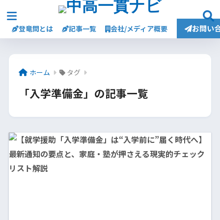
お問い
登竜問とは
記事一覧
会社/メディア概要
ホーム
タグ
「入学準備金」の記事一覧