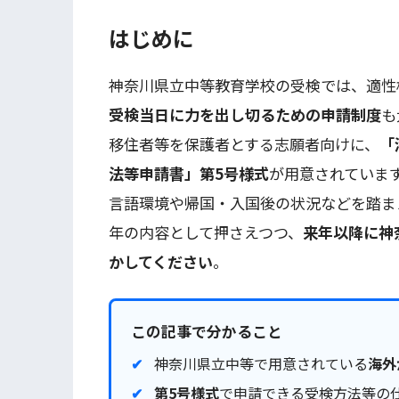
はじめに
神奈川県立中等教育学校の受検では、適性
受検当日に力を出し切るための申請制度
も
移住者等を保護者とする志願者向けに、
「
法等申請書」第5号様式
が用意されていま
言語環境や帰国・入国後の状況などを踏ま
年の内容として押さえつつ、
来年以降に神
かしてください
。
この記事で分かること
神奈川県立中等で用意されている
海外
第5号様式
で申請できる受検方法等の