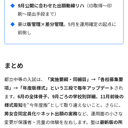
9月公開に合わせた出願動線リハ
（ID取得〜印
刷〜提出手段まで）
要は
版管理×差分管理
。9月を運用確定の起点に
前倒し
まとめ
都立中等の入試は、
「実施要綱・同細目」→「各校募集要
項」→「年度版様式」という三段で毎年アップデート
され
ます。
6月の全体骨子、9月ごろの学校別詳細、11月前後の
様式周知
を“今年度版”として取り違えないこと。さらに、
男女合同定員化
や
ネット出願の実務
など、運用面の小さな
変更が保護者・児童の体験を左右します。塾は
最新版の所