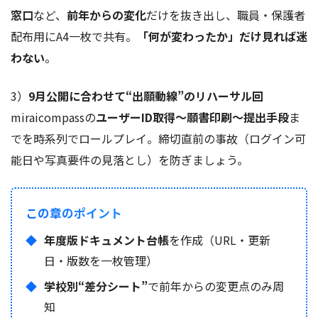
窓口
など、
前年からの変化
だけを抜き出し、職員・保護者
配布用にA4一枚で共有。
「何が変わったか」だけ見れば迷
わない
。
3）
9月公開に合わせて“出願動線”のリハーサル回
miraicompassの
ユーザーID取得～願書印刷～提出手段
ま
でを時系列でロールプレイ。締切直前の事故（ログイン可
能日や写真要件の見落とし）を防ぎましょう。
この章のポイント
年度版ドキュメント台帳
を作成（URL・更新
日・版数を一枚管理）
学校別“差分シート”
で前年からの変更点のみ周
知