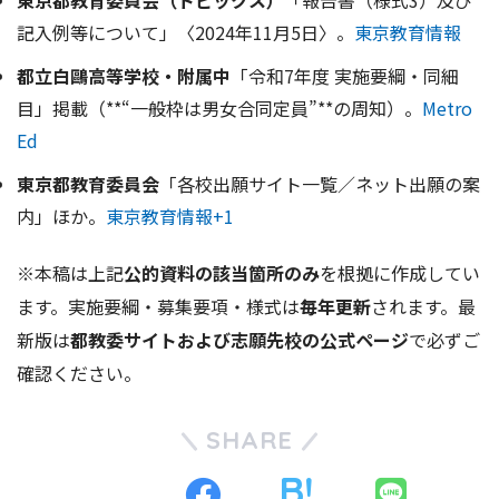
東京都教育委員会（トピックス）
「報告書（様式3）及び
記入例等について」〈2024年11月5日〉。
東京教育情報
都立白鷗高等学校・附属中
「令和7年度 実施要綱・同細
目」掲載（**“一般枠は男女合同定員”**の周知）。
Metro
Ed
東京都教育委員会
「各校出願サイト一覧／ネット出願の案
内」ほか。
東京教育情報+1
※本稿は上記
公的資料の該当箇所のみ
を根拠に作成してい
ます。実施要綱・募集要項・様式は
毎年更新
されます。最
新版は
都教委サイトおよび志願先校の公式ページ
で必ずご
確認ください。
SHARE