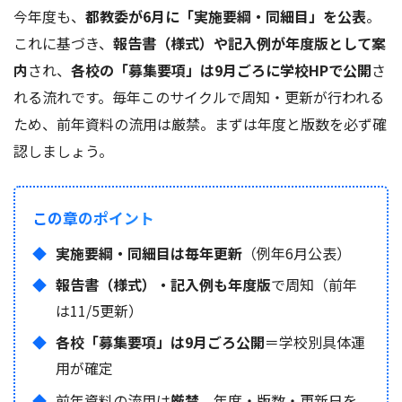
今年度も、
都教委が6月に「実施要綱・同細目」を公表
。
これに基づき、
報告書（様式）や記入例が年度版として案
内
され、
各校の「募集要項」は9月ごろに学校HPで公開
さ
れる流れです。毎年このサイクルで周知・更新が行われる
ため、前年資料の流用は厳禁。まずは年度と版数を必ず確
認しましょう。
この章のポイント
実施要綱・同細目は毎年更新
（例年6月公表）
報告書（様式）・記入例も年度版
で周知（前年
は11/5更新）
各校「募集要項」は9月ごろ公開
＝学校別具体運
用が確定
前年資料の流用は
厳禁
。年度・版数・更新日を