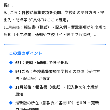
握）。
9月ごろ：
各校が募集要項を公開
。学校別の受付方法・提
出先・配点等の“具体”はここで確定。
11月前後：
報告書（様式）・記入例・留意事項
が年度版で
周知（小学校向け通知や学校サイト経由でも拡散）。
この章のポイント
6月：要綱・同細目
で骨子把握
9月ごろ：各校募集要項
で学校別の具体（受付方
法・配点等）が確定
11月前後：報告書（様式）・記入例
の年度版が
周知
最新版の所在（都教委／各校HP）を
URL＋更新
日で台帳管理