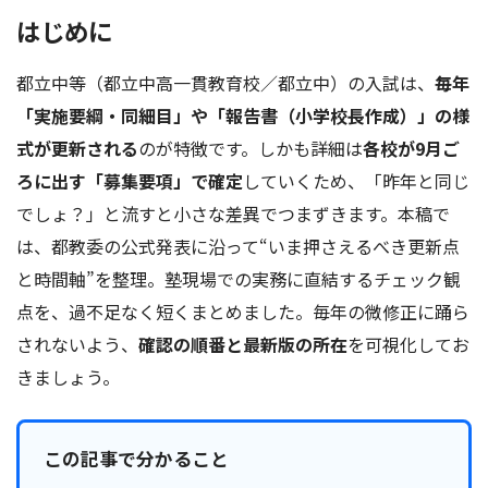
はじめに
都立中等（都立中高一貫教育校／都立中）の入試は、
毎年
「実施要綱・同細目」や「報告書（小学校長作成）」の様
式が更新される
のが特徴です。しかも詳細は
各校が9月ご
ろに出す「募集要項」で確定
していくため、「昨年と同じ
でしょ？」と流すと小さな差異でつまずきます。本稿で
は、都教委の公式発表に沿って“いま押さえるべき更新点
と時間軸”を整理。塾現場での実務に直結するチェック観
点を、過不足なく短くまとめました。毎年の微修正に踊ら
されないよう、
確認の順番と最新版の所在
を可視化してお
きましょう。
この記事で分かること