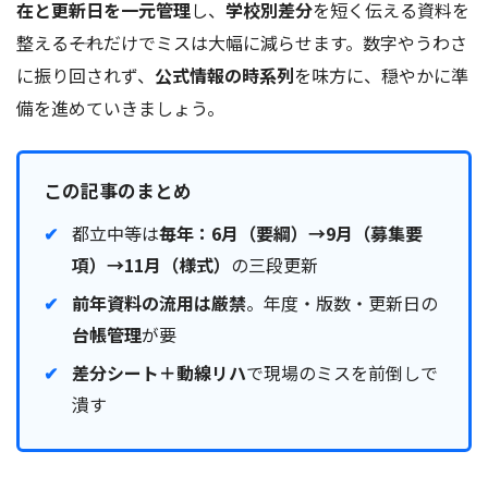
在と更新日を一元管理
し、
学校別差分
を短く伝える資料を
整える――それだけでミスは大幅に減らせます。数字やうわさ
に振り回されず、
公式情報の時系列
を味方に、穏やかに準
備を進めていきましょう。
この記事のまとめ
都立中等は
毎年：6月（要綱）→9月（募集要
項）→11月（様式）
の三段更新
前年資料の流用は厳禁
。年度・版数・更新日の
台帳管理
が要
差分シート＋動線リハ
で現場のミスを前倒しで
潰す