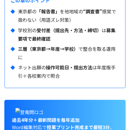
この章のポイント
東京都の
「報告書」
を他地域の
“調査書”
感覚で
扱わない（用語ズレ対策）
学校別の
受付差（提出先・方法・締切）
は
募集
要項で最終確認
三層（東京都→年度→学校）
で整合を取る運用
に
ネット出願の
操作可能日・提出方法
は年度版手
引＋各校案内で照合
過去4年分＋最新問題を毎年追加
Word編集対応で
授業プリント完成まで最短3分
。