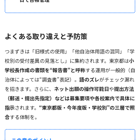
よくある取り違えと予防策
つまずきは「旧様式の使用」「他自治体用語の混同」「学
校別の受付差異の見落とし」に集約されます。東京都は
小
学校長作成の書類を“報告書”と呼称
する運用が一般的（自
治体によっては“調査書”表記）。
語のズレ
がチェック漏れ
を招きます。さらに、
ネット出願の操作可能日
や
提出方法
（郵送・提出先指定）などは募集要項や各校案内で具体に
指示
されます。
“東京都版・今年度版・学校別”の三層で照
合
する体制を。