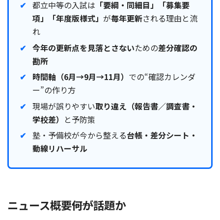
都立中等の入試は
「要綱・同細目」「募集要
項」「年度版様式」
が
毎年更新
される理由と流
れ
今年の更新点を見落とさない
ための
差分確認の
勘所
時間軸（6月→9月→11月）
での“確認カレンダ
ー”の作り方
現場が誤りやすい
取り違え（報告書／調査書・
学校差）
と予防策
塾・予備校が今から整える
台帳・差分シート・
動線リハーサル
ニュース概要――何が話題か