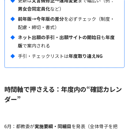
更新は
文言微修正〜運用変更
まで幅広い（例：
男女合同定員化
など）
前年版→今年版の差分
を必ずチェック（制度・
配慮・締切・書式）
ネット出願の手引・出願サイトの開始日
も
年度
版
で案内される
手引・チェックリストは
年度取り違えNG
時間軸で押さえる：年度内の“確認カレン
ダー”
6月：都教委が
実施要綱・同細目
を発表（全体骨子を把