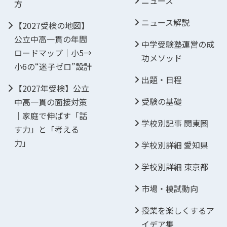
ニュース
方
ニュース解説
【2027受検の地図】
公立中高一貫の年間
中学受験塾運営の成
ロードマップ｜小5→
功メソッド
小6の“迷子ゼロ”設計
出題・日程
【2027年受検】公立
受験の基礎
中高一貫の面接対策
｜家庭で伸ばす「話
学校別記事 関東圏
す力」と「考える
力」
学校別詳細 愛知県
学校別詳細 東京都
市場・模試動向
授業を楽しくするア
イデア集