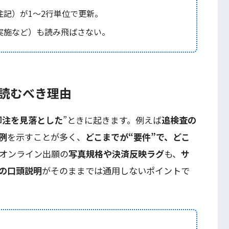
注記）が1〜2行単位で更新。
実施など）も読み飛ばさない。
で読むべき理由
脚注を見落とした
”ときに起きます。例えば
追検査の
例
を示すことが多く、
どこまでが“要件”で、どこ
オンライン出願の
写真規格や決済反映ラグ
も、
サ
の口頭説明
がそのままでは通用しないポイントで