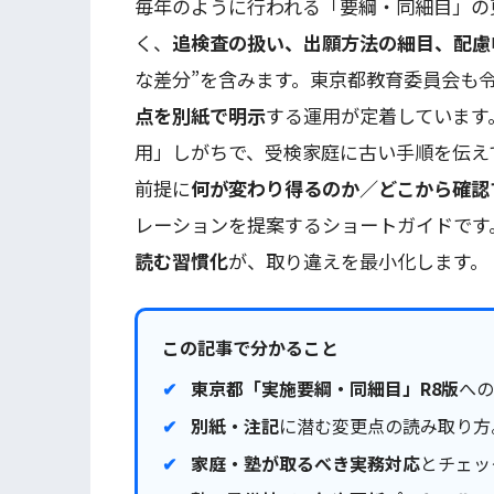
毎年のように行われる「要綱・同細目」の
く、
追検査の扱い、出願方法の細目、配慮
な差分”を含みます。東京都教育委員会も令
点を別紙で明示
する運用が定着しています
用」しがちで、受検家庭に古い手順を伝え
前提に
何が変わり得るのか／どこから確認
レーションを提案するショートガイドです
読む習慣化
が、取り違えを最小化します。
この記事で分かること
東京都「実施要綱・同細目」R8版
への
別紙・注記
に潜む変更点の読み取り方
家庭・塾が取るべき実務対応
とチェッ