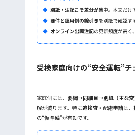
別紙・注記こそ差分が集中。
本文だけ
要件と運用例の線引き
を別紙で確認す
オンライン出願注記
の更新頻度が高く
受検家庭向けの“安全運転”チ
家庭側には、
要綱→同細目→別紙（主な変
解が減ります。特に
追検査・配慮申請
は、
の“仮準備”が有効です。