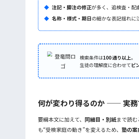
注記・脚注の修正
が多く、追検査・配
名称・様式・期日
の細かな表記揺れに
検索条件は
100 通り以上
。
生徒の理解度に合わせて
ピ
何が変わり得るのか —— 実
要綱本文に加えて、
同細目・別紙
まで読む
も“受検家庭の動き”を変えるため、
塾の案