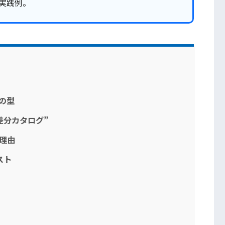
実践例。
の型
差分カタログ”
き理由
スト
）