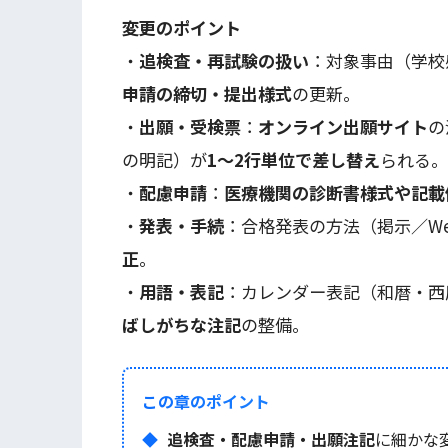
変更のポイント
・
追検査・再試験の扱い
：対象事由（学校
申請の締切・提出様式
の更新。
・
出願・受検票
：
オンライン出願サイト
の
の明記）が
1～2行単位で差し替え
られる。
・
配慮申請
：
医療機関の診断書様式や記載
・
発表・手続
：合格発表の方法（掲示／W
正
。
・
用語・表記
：カレンダー表記（和暦・西暦
ばしがちな注記
の整備。
この章のポイント
追検査・配慮申請・出願注記
に細かな