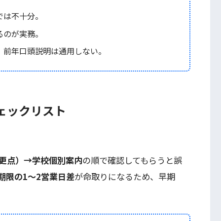
では不十分。
るのが実務。
、前年口頭説明は通用しない。
ェックリスト
更点）→学校個別案内
の順で確認してもらうと誤
期限の1～2営業日差
が命取りになるため、早期