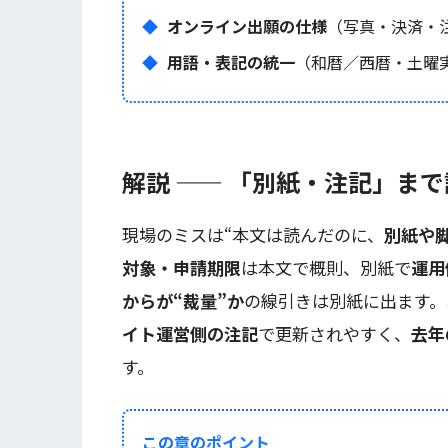
オンライン出願の仕様
（写真・決済・
用語・表記の統一
（和暦／西暦・土曜
解説 —— 「別紙・注記」ま
現場のミスは“本文は読んだのに、
別紙や
対象・申請期限
は本文で概則、別紙で
運用
からが“裁量”か
の線引きは別紙に出ます。
イト運営側の注記
で更新されやすく、
去年
す。
この章のポイント