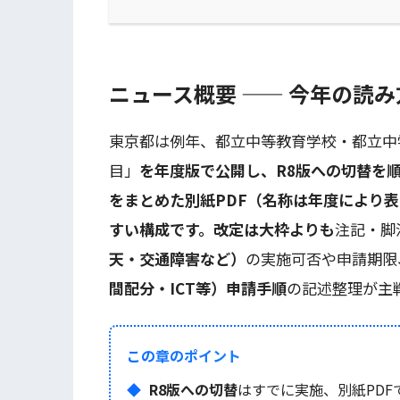
ニュース概要 —— 今年の読
東京都は例年、都立中等教育学校・都立中
目」
を年度版で公開し、R8版への切替を順
をまとめた別紙PDF（名称は年度により
すい構成です。改定は大枠よりも
注記・脚
天・交通障害など）
の実施可否や申請期限
間配分・ICT等）申請手順
の記述整理が主
この章のポイント
R8版への切替
はすでに実施、別紙PDF