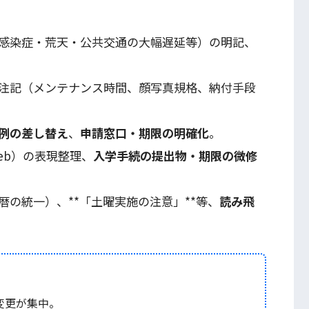
感染症・荒天・公共交通の大幅遅延等）の明記、
注記（メンテナンス時間、顔写真規格、納付手段
例の差し替え
、
申請窓口・期限の明確化
。
eb）の表現整理、
入学手続の提出物・期限の微修
の統一）、**「土曜実施の注意」**等、
読み飛
変更が集中。