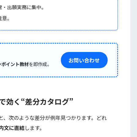
慮・出願実務に集中。
注意。
お問い合わせ
ンポイント教材
を即作成。
務で効く“差分カタログ”
と、次のような差分が例年見つかります。どれ
内文に直結
します。