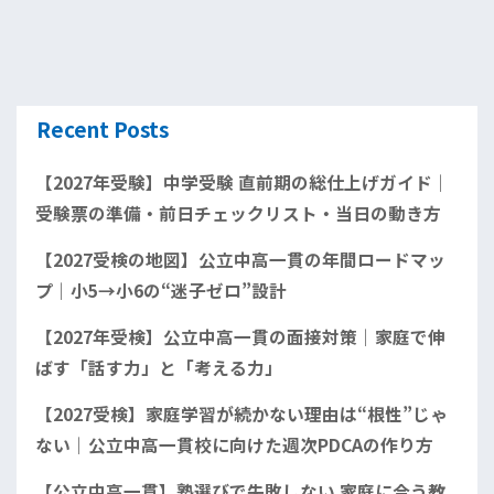
Recent Posts
【2027年受験】中学受験 直前期の総仕上げガイド｜
受験票の準備・前日チェックリスト・当日の動き方
【2027受検の地図】公立中高一貫の年間ロードマッ
プ｜小5→小6の“迷子ゼロ”設計
【2027年受検】公立中高一貫の面接対策｜家庭で伸
ばす「話す力」と「考える力」
【2027受検】家庭学習が続かない理由は“根性”じゃ
ない｜公立中高一貫校に向けた週次PDCAの作り方
【公立中高一貫】塾選びで失敗しない 家庭に合う教