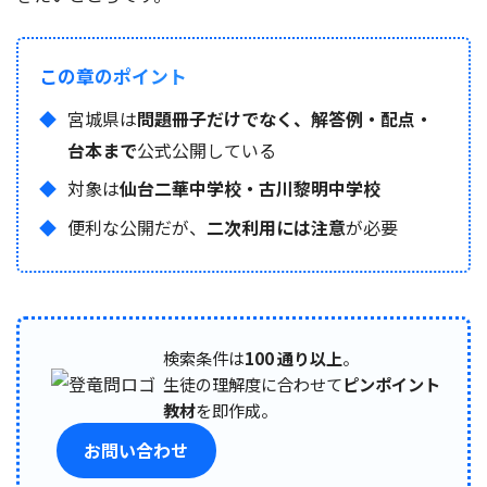
この章のポイント
宮城県は
問題冊子だけでなく、解答例・配点・
台本まで
公式公開している
対象は
仙台二華中学校・古川黎明中学校
便利な公開だが、
二次利用には注意
が必要
検索条件は
100 通り以上
。
生徒の理解度に合わせて
ピンポイント
教材
を即作成。
お問い合わせ