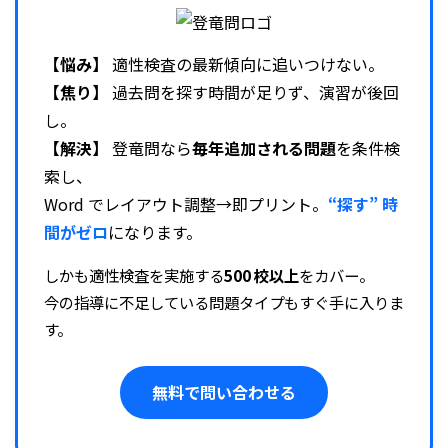
【悩み】
適性検査の最新傾向に追いつけない。
【焦り】
過去問を探す時間が足りず、演習が後回
し。
【解決】
登竜問なら
毎年追加される問題
を条件検
索し、
Word でレイアウト調整→即プリント。
“探す” 時
間がゼロ
になります。
しかも適性検査を実施する
500 校以上
をカバー。
今の指導に不足している問題タイプもすぐ手に入りま
す。
無料で問い合わせる