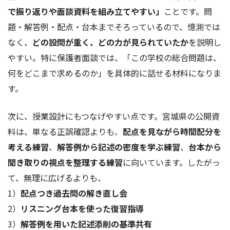
で振り返りや面談資料を組み立てやすい」
ことです。問
題・解答例・配点・台本までそろっているので、憶測では
なく、
どの設問が重く、どの力が見られていたか
を説明し
やすい。特に保護者面談では、「この学校の総合問題は、
何をどこまで求めるのか」を具体的に話せる材料になりま
す。
次に、授業設計にもつなげやすい点です。宮城県の公開資
料は、単なる正誤確認よりも、
配点を見ながら時間配分を
考える練習
、
解答例から記述の密度を学ぶ練習
、
台本から
聞き取りの視点を整理する練習
に向いています。したがっ
て、無理に広げるよりも、
1）
配点つき過去問の解き直し会
2）
リスニング台本を使った復習指導
3）
解答例を用いた記述添削の基準共有