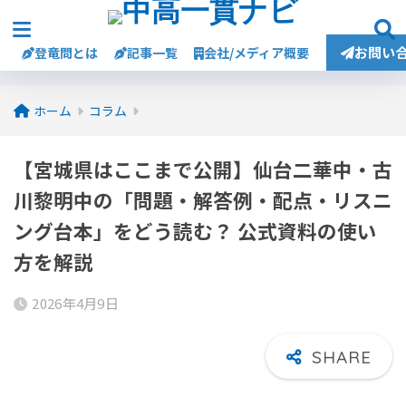
お問い
登竜問とは
記事一覧
会社/メディア概要
ホーム
コラム
【宮城県はここまで公開】仙台二華中・古
川黎明中の「問題・解答例・配点・リスニ
ング台本」をどう読む？ 公式資料の使い
方を解説
2026年4月9日