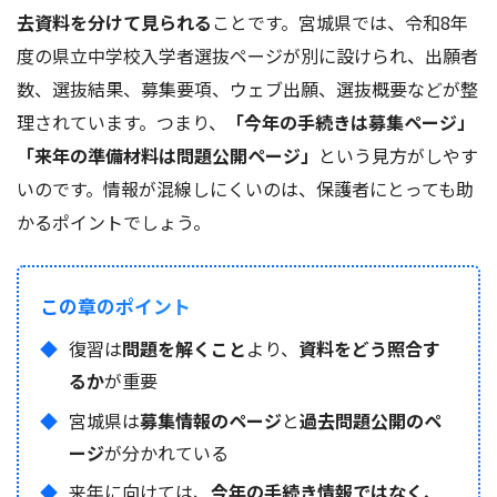
去資料を分けて見られる
ことです。宮城県では、令和8年
度の県立中学校入学者選抜ページが別に設けられ、出願者
数、選抜結果、募集要項、ウェブ出願、選抜概要などが整
理されています。つまり、
「今年の手続きは募集ページ」
「来年の準備材料は問題公開ページ」
という見方がしやす
いのです。情報が混線しにくいのは、保護者にとっても助
かるポイントでしょう。
この章のポイント
復習は
問題を解くこと
より、
資料をどう照合す
るか
が重要
宮城県は
募集情報のページ
と
過去問題公開のペ
ージ
が分かれている
来年に向けては、
今年の手続き情報ではなく、