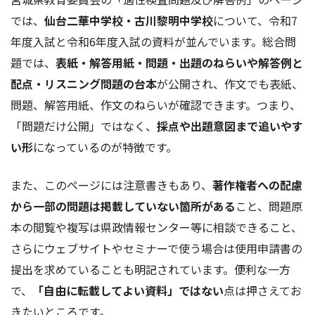
では、
仙台二華中学校・古川黎明中学校
について、令和7
年度入試と令和6年度入試の資料が並んでいます。総合問
題では、
表紙・解答用紙・問題・出題のねらいや解答例と
配点・リスニング問題の台本
が公開され、作文でも表紙、
問題、解答用紙、作文のねらいが確認できます。つまり、
「問題だけ公開」ではなく、
採点や出題意図まで追いやす
い形
になっているのが特徴です。
また、このページには注意書きもあり、
著作権者への配慮
から一部の問題は掲載していない箇所がある
こと、問題原
本の閲覧や複写は県政情報センター等に相談できること、
さらにウェブサイトやセミナーで使う場合は使用申請書の
提出を求めていることも明記されています。便利な一方
で、
「自由に転載してよい資料」ではない
点は押さえてお
きたいところです。